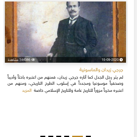
15-09-2020
144086 مشاهدة
جرجي زيدان والماسونية
لم يثر رجل الجدل كما أثاره جرجي زيدان، فمنهم من اعتبره باحثاً وأديباً
وصحفياً موسوعيا ومجدداً في إسلوب الطرح التاريخي، ومنهم من
المزيد
اعتبره مخرباً مزوراً للتاريخ عامة وللتاريخ الإسلامي خاصة