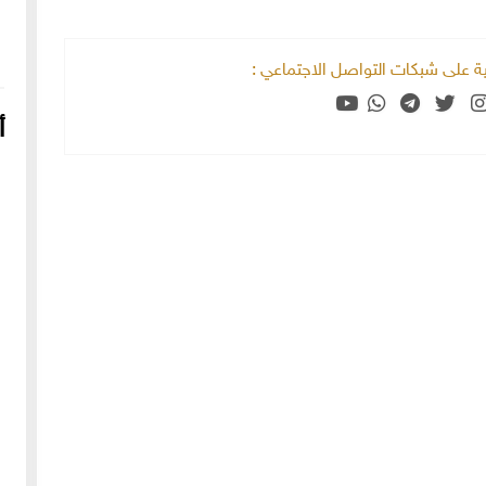
خية على شبكات التواصل الاجتماعي :
أ
16-04-2022
249068 مشاهدة
شعار الماسونية على واجهة قصر رزق الله غزالة بحي العزيزية
بحلب