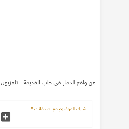
عن واقع الدمار في حلب القديمة - تلفزيون ا
 والقطايف والمعروك
عن اكتشاف كنز دمى كراكوز وعيواظ بحلب ج2
شارك الموضوع مع اصدقائك !!
k
Share