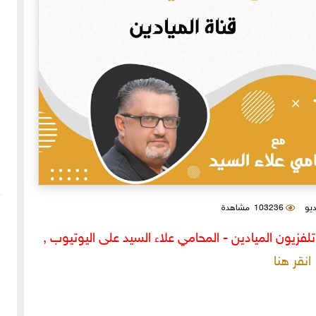
ديو
103236 مشاهدة
فزيون الميادين - المحامي علاء السيد على اليوتيوب ,
انقر هنا