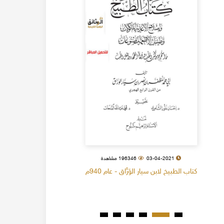
03-04-2021
196346 مشاهدة
كتاب الطبيخ لابن سيار الوَرَّاق - عام 940م
كتاب البل