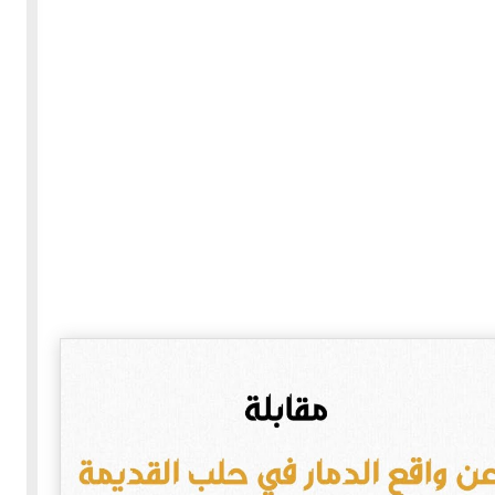
30-05-2020
255329 مشاهدة
بعة
كتاب "ألف ليلة وليلة" 1862م - الاجزاء الاربعة - النسخة
الاصلية غير المنقحة