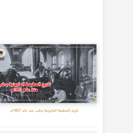
تاريخ المطبعة المارونية بحلب منذ عام 1857م