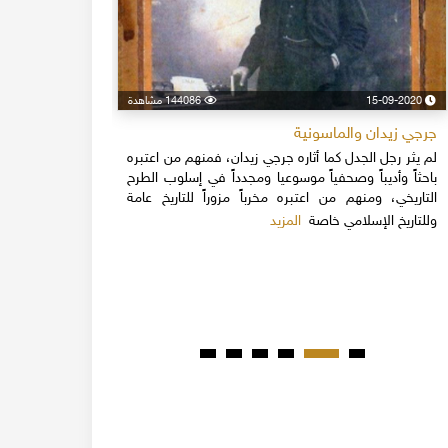
15-09-2020
144086 مشاهدة
24-04-2020
جرجي زيدان والماسونية
اسكندر فرح
لم يثر رجل الجدل كما أثاره جرجي زيدان، فمنهم من اعتبره
نهاية القرن
باحثاً وأديباً وصحفياً موسوعيا ومجدداً في إسلوب الطرح
قلة يعرفون 
التاريخي، ومنهم من اعتبره مخرباً مزوراً للتاريخ عامة
1851م 
المزيد
وللتاريخ الإسلامي خاصة
المبكرة من ت
مدحت باشا