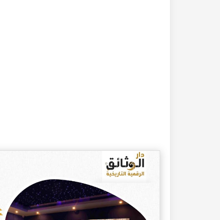
20-04-2020
182272 مشاهدة
كتاب تاريخ حلب المصور أواخر العهد العثماني 1880 –
كتاب نهر الذهب في تاريخ حلب - الاجزاء الثلاثة الط
الأولى 1922م - كامل الغزي