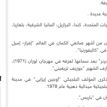
قة.
ة عديدة .
لمتحدة، كندا، البرازيل، ألمانيا الشرقية، بلغاريا،
 من أشهر صانعي الكمان في العالم "إفرار- إميل
ي "كاليفورنيا".
كما أهدته سيدة إنكليزية الأصل "السيدة اوبرنر" بعد سماعها لعزفه في مهرجان لوزان (1971)،
ازف الشهير "جوزيف تزيغيتي".
أ
رى المؤلف البلجيكي "أوجين إيزايي" في مدينة
جيكية ميدالية ذهبية عام 1978.
ان في "باريس".