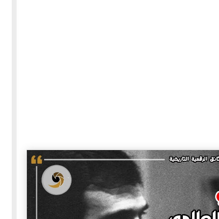
30-05-2020
255653 مشاهدة
بعة
كتاب "ألف ليلة وليلة" 1862م - الاجزاء الاربعة - النسخة
الاصلية غير المنقحة