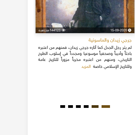
15-09-2020
144123 مشاهدة
24-04-2020
جرجي زيدان والماسونية
اسكندر فرح
لم يثر رجل الجدل كما أثاره جرجي زيدان، فمنهم من اعتبره
نهاية القرن
باحثاً وأديباً وصحفياً موسوعيا ومجدداً في إسلوب الطرح
قلة يعرفون 
التاريخي، ومنهم من اعتبره مخرباً مزوراً للتاريخ عامة
1851م 
المزيد
وللتاريخ الإسلامي خاصة
المبكرة من ت
مدحت باشا