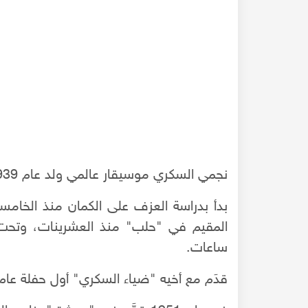
نجمي السكري موسيقار عالمي ولد عام 1939 في مدينة "حلب".
بدأ بدراسة العزف على الكمان منذ الخامس
المقيم في "حلب" منذ العشرينات، وتحت 
ساعات.
بحلب مع المحامي علاء
نوستالجيا حلب 4 - صور لن تتكرر - فنادق أثرية زالت
- ج1
قدَم مع أخيه "ضياء السكري" أول حفلة عام 1950 في "حلب" برعاية السيد المحافظ