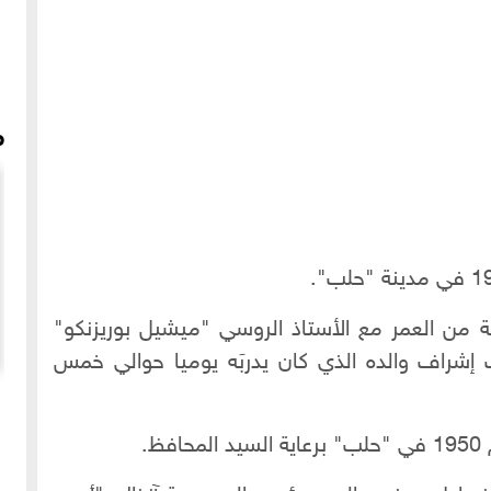
م
ة من العمر مع الأستاذ الروسي "ميشيل بوريزنكو"
إشراف والده الذي كان يدربَه يوميا حوالي خمس
 من حلب
الآذان بصوت صبري مدلل - حلب
.