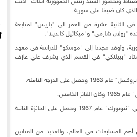
نادي الضباط وبحضور السيد رئيس الجمهورية آنذاك "أديب
الذي كان ضيفا على سورية.
ائي وهو في الثانية عشرة من العمر الى "باريس" لمتابعة
ذة "رولان شارمي" و"ميكائيل كانديلا".
أ
عاد الى سورية، وأوفد مجددا إلى "موسكو" للدراسة في معهد
1959 في صف الأستاذ "بييلنكي" في القسم الذي يشرف علي عازف
على الدرجة الثامنة.
ز الخامس.
16-04-2022
249155 مشاهدة
اشترك في مسابقة "لوفنتريت" الدولية في "نيويورك" عام 1967 وحصل على الجائزة الثانية
شعار الماسونية على واجهة قصر رزق الله غزالة بحي العزيزية
بحلب
 أهم المسابقات في العالم، والعديد من الفنانين