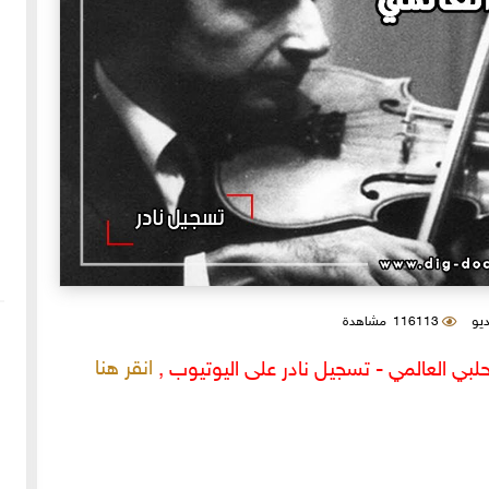
ديو
116113 مشاهدة
انقر هنا
بي العالمي - تسجيل نادر على اليوتيوب ,