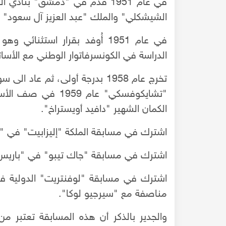
في عام 1951 قدَّم في "دمشق" ب
الشيشكلي" والملك "عبد العزيز آل سعود" 
في عام 1951 أُوفد بقرار استثن
الدراسة في الكونسرفاتوار الوطني مع الأسات
تخرج عام 1958 بدرجة أولى، ثم 
"تشايكوفسكي" عام 
الكمان الشهير "دافيد أويستراخ".
اشترك في مسابقة الملكة "إليزابيت" في "بروكسل" عام 1963 وحصل 
اشترك في مسابقة "جاك تيبو" في "باريس" عام 1965 وكان الفائ
مناصفة مع "سيرجيو لوكا".
والجدير بالذكر أن هذه المسابقة تعتبر من