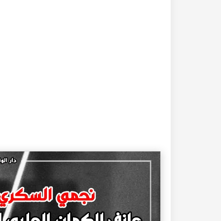
20-04-2020
182353 مشاهدة
كتاب تاريخ حلب المصور أواخر العهد العثماني 1880 –
كتاب نهر الذهب في تاريخ حلب - الاجزاء الثلاثة الط
الأولى 1922م - كامل الغزي