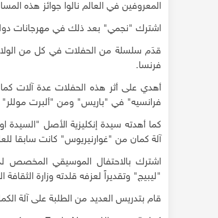
المعروفين في العالم نالوا جوائز هذه المساب
اشترك "نجمي" بعد ذلك في مهرجانات دولي
قدَم سلسلة من الحفلات في كل من الولايات ا
فرنسا.
أهدي على أثر هذه الحفلات عدة آلات كمان
فرانسيه" في "باريس" ومن "ألبرت موللر" ف
آلة كمان من "غوارنيريوس" كانت سابقا للع
اشترك بالاحتفال الموسيقي المخصص لذك
"ليبيج" وتقديراً لعزفه قلدته وزارة الثقافة البل
قام بتدريس العديد من الطلبة على آلة الكم