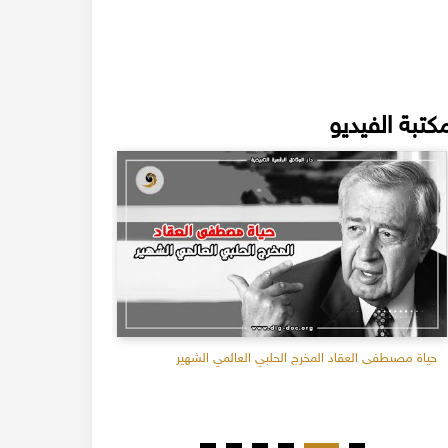
كتبة الفيديو
حياة مصىطفى العقاد المخرج الحلبي العالمي الشهير
هيك عشنا وق
المحامي علاء 