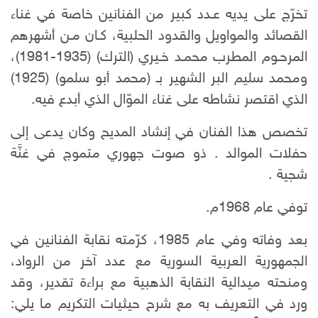
تخرّج على يديه عـدد كبير من الفنانين خاصة في غناء
القصائد والمواويل والقدود الحلبية، كـان مـن أشهرهم
المرحـوم المطرب محمـد خـيري (الترك) (1935-1981)،
ومحمد سليم البر الشهير بـ (محمد أبو سلمو) (1925)
الذي اقتصر نشاطه على غناء الموّال الذي أبدع فيه.
تخصص هذا الفنان في إنشاد المديح وكان يدعى إلى
حفلات الموالد . ذو صوت جهوري متموج في غنَّة
شجية .
توفي عام 1968م.
بعد وفاته وفي عام 1985، كرّمته نقابة الفنانين في
الجمهورية العربية السورية مع عدد آخر من الرواد،
ومنحته ميدالية النقابة الذهبية مع براءة تقدير، وقد
ورد في التعريف به مع شرح حيثيات التكريم ما يلي: