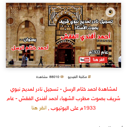
مكتبة الفيديو
88010 مشاهدة
لمشاهدة احمد ختام الرسل - تسجيل نادر لمديح نبوي
شريف بصوت مطرب الشهباء أحمد أفندي الفقش - عام
انقر هنا
1933م على اليوتيوب ,