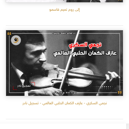
إلى روح تميم قاسمو
نجمي السكري - عازف الكمان الحلبي العالمي - تسجيل نادر