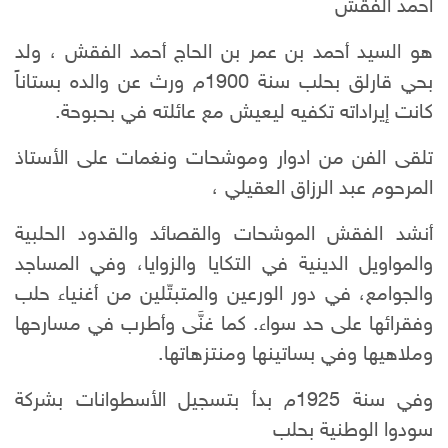
أحمد الفقش
هو السيد أحمد بن عمر بن الحاج أحمد الفقش ، ولد
بحي قارلق بحلب سنة 1900م ورث عن والده بستاناً
كانت إيراداته تكفيه ليعيش مع عائلته في بحبوحة.
تلقى الفن من ادوار وموشحات ونغمات على الأستاذ
المرحوم عبد الرزاق العقيلي ،
أنشد الفقش الموشحات والقصائد والقدود الحلبية
والمواويل الدينية في التكايا والزوايا، وفي المساجد
والجوامع، في دور الورعين والمتبتّلين من أغنياء حلب
وفقرائها على حد سواء. كما غنَّى وأطرب في مسارحها
وملاهيها وفي بساتينها ومنتزهاتها.
وفي سنة 1925م بدأ بتسجيل الأسطوانات بشركة
سودوا الوطنية بحلب