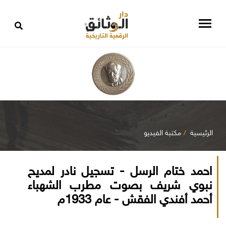
الرئيسية
مكتبة الفيديو
احمد ختام الرسل - تسجيل نادر لمديح
نبوي شريف بصوت مطرب الشهباء
أحمد أفندي الفقش - عام 1933م