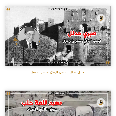
صبري مدلل - ايمتى الزمان يسمح يا جميل