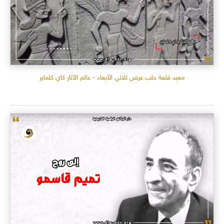
معبد قلعة حلب عرض ثلاثي الأبعاد - عالم الآثار كاي كلماير