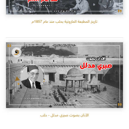
تاريخ المطبعة المارونية بحلب منذ عام 1857م
الآذان بصوت صبري مدلل - حلب