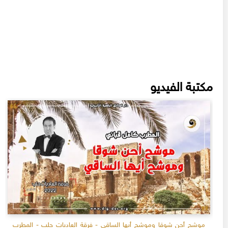
مكتبة الفيديو
موشح أحن شوقا وموشح أيها الساقي - فرقة العاديات حلب - المطرب