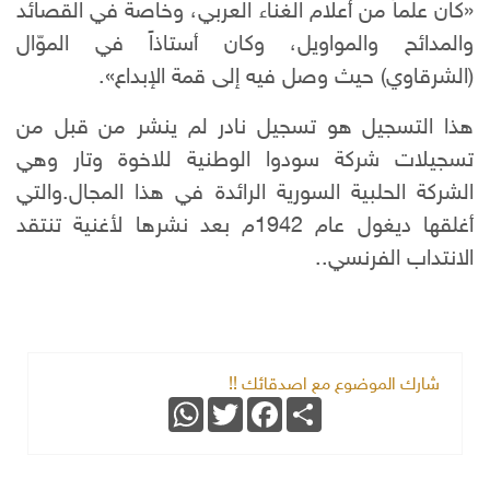
«كان علماً من أعلام الغناء العربي، وخاصة في القصائد
والمدائح والمواويل، وكان أستاذاً في الموّال
(الشرقاوي) حيث وصل فيه إلى قمة الإبداع».
هذا التسجيل هو تسجيل نادر لم ينشر من قبل من
تسجيلات شركة سودوا الوطنية للاخوة وتار وهي
الشركة الحلبية السورية الرائدة في هذا المجال.والتي
أغلقها ديغول عام 1942م بعد نشرها لأغنية تنتقد
الانتداب الفرنسي..
شارك الموضوع مع اصدقائك !!
WhatsApp
Twitter
Facebook
Share