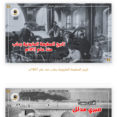
تاريخ المطبعة المارونية بحلب منذ عام 1857م