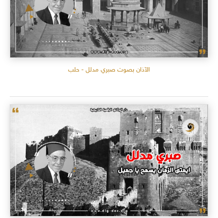
الآذان بصوت صبري مدلل - حلب