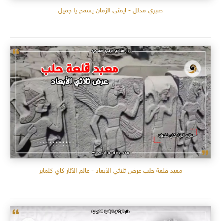
صبري مدلل - ايمتى الزمان يسمح يا جميل
معبد قلعة حلب عرض ثلاثي الأبعاد - عالم الآثار كاي كلماير