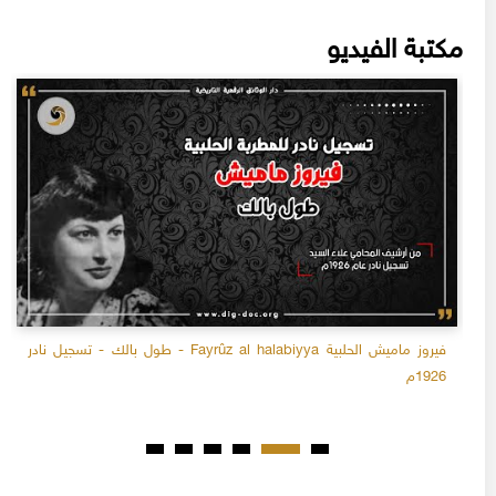
مكتبة الفيديو
فيروز ماميش الحلبية Fayrûz al halabiyya - طول بالك - تسجيل نادر
1926م