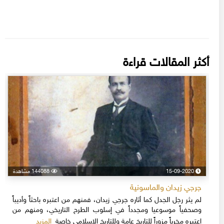
أكثر المقالات قراءة
15-09-2020
144088 مشاهدة
جرجي زيدان والماسونية
لم يثر رجل الجدل كما أثاره جرجي زيدان، فمنهم من اعتبره باحثاً وأديباً
وصحفياً موسوعيا ومجدداً في إسلوب الطرح التاريخي، ومنهم من
المزيد
اعتبره مخرباً مزوراً للتاريخ عامة وللتاريخ الإسلامي خاصة