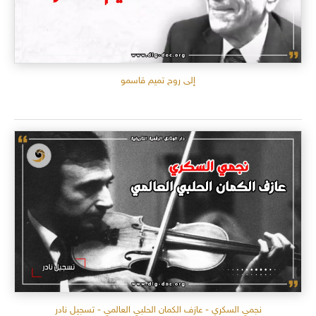
إلى روح تميم قاسمو
نجمي السكري - عازف الكمان الحلبي العالمي - تسجيل نادر