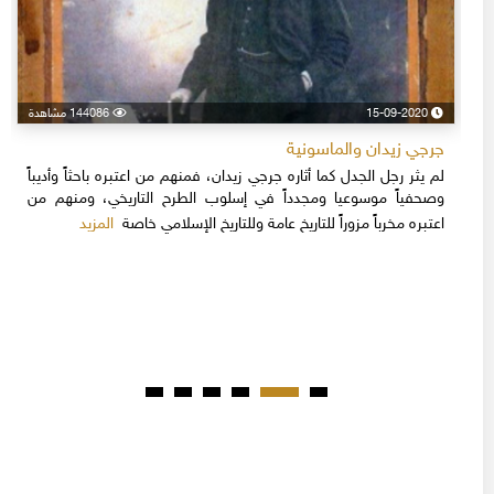
15-09-2020
144086 مشاهدة
جرجي زيدان والماسونية
لم يثر رجل الجدل كما أثاره جرجي زيدان، فمنهم من اعتبره باحثاً وأديباً
وصحفياً موسوعيا ومجدداً في إسلوب الطرح التاريخي، ومنهم من
المزيد
اعتبره مخرباً مزوراً للتاريخ عامة وللتاريخ الإسلامي خاصة