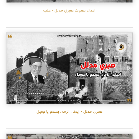
الآذان بصوت صبري مدلل - حلب
صبري مدلل - ايمتى الزمان يسمح يا جميل