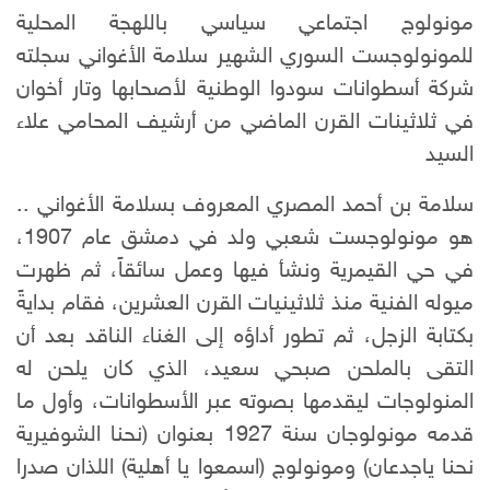
مونولوج اجتماعي سياسي باللهجة المحلية
للمونولوجست السوري الشهير سلامة الأغواني سجلته
شركة أسطوانات سودوا الوطنية لأصحابها وتار أخوان
في ثلاثينات القرن الماضي من أرشيف المحامي علاء
السيد
سلامة بن أحمد المصري المعروف بسلامة الأغواني ..
هو مونولوجست شعبي ولد في دمشق عام 1907،
في حي القيمرية ونشأ فيها وعمل سائقاً، ثم ظهرت
ميوله الفنية منذ ثلاثينيات القرن العشرين، فقام بدايةً
بكتابة الزجل، ثم تطور أداؤه إلى الغناء الناقد بعد أن
التقى بالملحن صبحي سعيد، الذي كان يلحن له
المنولوجات ليقدمها بصوته عبر الأسطوانات، وأول ما
قدمه مونولوجان سنة 1927 بعنوان (نحنا الشوفيرية
نحنا ياجدعان) ومونولوج (اسمعوا يا أهلية) اللذان صدرا