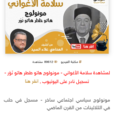
مكتبة الفيديو
89612 مشاهدة
لمشاهدة سلامة الأغواني - مونولوج هاتو ططر هاتو نَوَر -
انقر هنا
تسجيل نادر على اليوتيوب ,
مونولوج سياسي اجتماعي ساخر - مسجل في حلب
في الثلاثينات من القرن الماضي