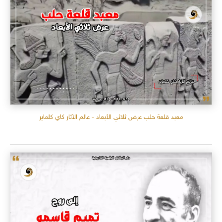
معبد قلعة حلب عرض ثلاثي الأبعاد - عالم الآثار كاي كلماير