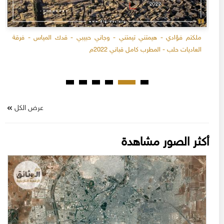
ملكتم فؤادي - هيمتني تيمتني - وجاني حبيبي - قدك المياس - فرقة
العاديات حلب - المطرب كامل قباني 2022م
عرض الكل
أكثر الصور مشاهدة