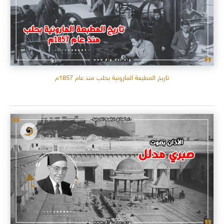
تاريخ المطبعة المارونية بحلب منذ عام 1857م