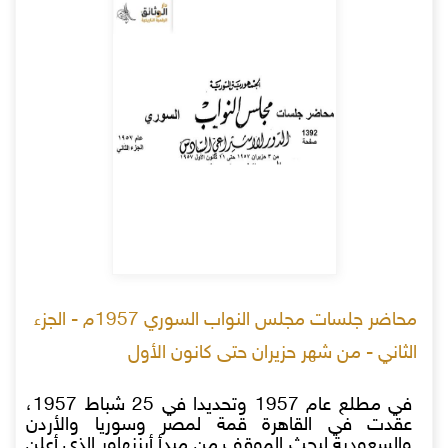
محاضر جلسات مجلس النواب السوري 1957م - الجزء
الثاني - من شهر حزيران حتى كانون الأول
في مطلع عام 1957 وتحديدا في 25 شباط 1957،
عقدت في القاهرة قمة لمصر وسوريا والأردن
والسعودية لبحث الموقف من مبدأ أيزنهاور الذي أعلن