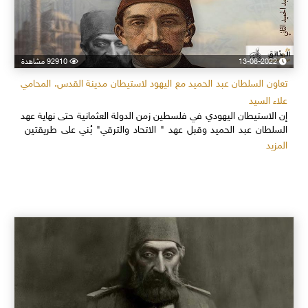
13-08-2022
92910 مشاهدة
تعاون السلطان عبد الحميد مع اليهود لاستيطان مدينة القدس. المحامي
علاء السيد
إن الاستيطان اليهودي في فلسطين زمن الدولة العثمانية حتى نهاية عهد
السلطان عبد الحميد وقبل عهد " الاتحاد والترقي" بُني على طريقتين
المزيد