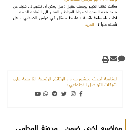
سألت فناننا الكبير يوسف عقيل : هل يمكن أن تشرح لي قليلا عن
فنية هذه المنحوتات، وانا المواطن الفقير الى الثقافة الفنية ....
أجاب بابتسامة يائسة : فلنبدأ بتمثال أبي فراس الحمداني ، هل
المزيد
تأملته ملياً ؟
لمتابعة أحدث منشورات دار الوثائق الرقمية التاريخية على
شبكات التواصل الاجتماعي :
مواضيع اخرى ضمن مدونة المحامي