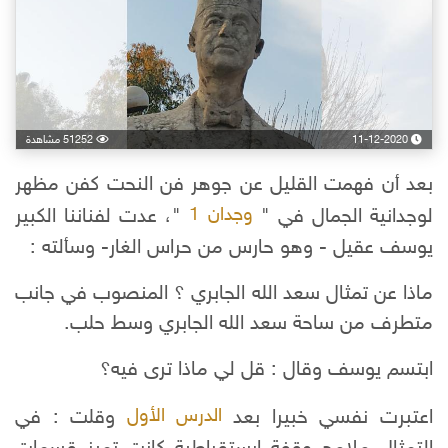
11-12-2020
51252 مشاهدة
بعد أن فهمت القليل عن جوهر فن النحت كفن مظهر
لوجدانية الجمال في "
"، عدت لفناننا الكبير
وجدان 1
يوسف عقيل - وهو حارس من حراس الغار- وسألته :
ماذا عن تمثال سعد الله الجابري ؟ المنصوب في جانب
متطرف من ساحة سعد الله الجابري وسط حلب.
ابتسم يوسف وقال : قل لي ماذا ترى فيه؟
اعتبرت نفسي خبيرا بعد
وقلت : في
الدرس الأول