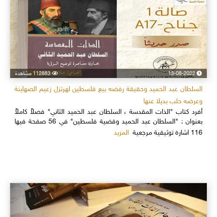
13-08-2022
112883 مشاهدة
السلطان عبد الحميد وحقيقة رفضه بيع فلسطين لهرتزل زعيم الصهاينة
وعرضه حلب بديلا عنها
أفرد كتاب "الذات المقدسة ، السلطان عبد الحميد الثاني" فصلاً كاملاً
بعنوان : "السلطان عبد الحميد وقضية فلسطين" في 56 صفحة فيها
المزيد
116 اشارة توثيقية مرجعية