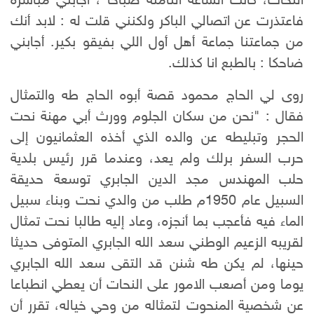
النحات، كانت الساعة الثامنة صباحا ، أجابني مباشرة
فاعتذرت عن اتصالي الباكر ولكنني قلت له : لابد أنك
من جماعتنا جماعة أهل أول اللي بفيقو بكير. أجابني
ضاحكا : بالطبع انا كذلك.
روى لي الحاج محمود قصة أبوه الحاج طه والتمثال
فقال : "نحن من سكان الجلوم وورث أبي مهنة نحت
الحجر وتبليطه عن والده الذي أخذه العثمانيون إلى
حرب السفر برلك ولم يعد، وعندما قرر رئيس بلدية
حلب المهندس مجد الدين الجابري توسعة حديقة
السبيل عام 1950م طلب من والدي نحت وبناء سبيل
الماء فيه فأعجب بما أنجزه، وعاد إليه طالبا نحت تمثال
لقريبه الزعيم الوطني سعد الله الجابري المتوفى حديثا
حينها، لم يكن طه شنن قد التقى سعد الله الجابري
يوما ومن أصعب الامور على النحات أن يعطي انطباعا
عن شخصية المنحوت لتمثاله من وحي خياله، تقرر أن