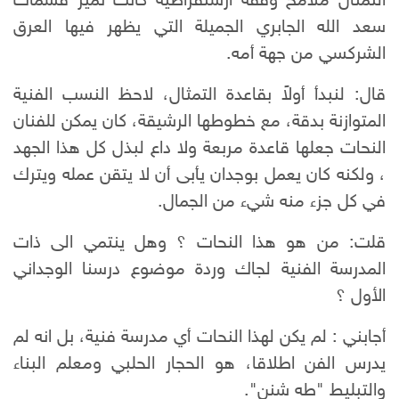
التمثال ملامح وقفة ارستقراطية كانت تميز قسمات
سعد الله الجابري الجميلة التي يظهر فيها العرق
الشركسي من جهة أمه.
قال: لنبدأ أولاً بقاعدة التمثال، لاحظ النسب الفنية
المتوازنة بدقة، مع خطوطها الرشيقة، كان يمكن للفنان
النحات جعلها قاعدة مربعة ولا داع لبذل كل هذا الجهد
، ولكنه كان يعمل بوجدان يأبى أن لا يتقن عمله ويترك
في كل جزء منه شيء من الجمال.
قلت: من هو هذا النحات ؟ وهل ينتمي الى ذات
المدرسة الفنية لجاك وردة موضوع درسنا الوجداني
الأول ؟
أجابني : لم يكن لهذا النحات أي مدرسة فنية، بل انه لم
يدرس الفن اطلاقا، هو الحجار الحلبي ومعلم البناء
والتبليط "طه شنن".