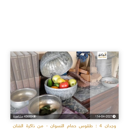
14-04-2021\
43689 مشاهدة
وجدان 4 : طقوس حمام النسوان - من ذاكرة الفنان