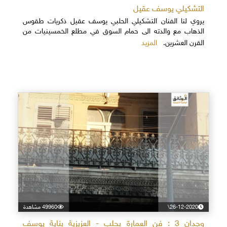
التشكيلي يوسف عقيل
يروي لنا الفنان التشكيلي الحلبي يوسف عقيل ذكريات طقوس
الذهاب مع والدته الى حمام السوق في مطلع الخمسينيات من
المزيد
القرن العشرين.
26-12-2020\
49960 مشاهدة
وجدان 3 : فن العمارة بحلب - العزيزية بناية يوسف