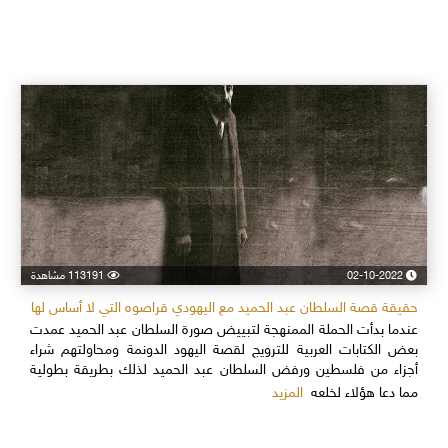
02-10-2022
113191 مشاهدة
حقيقة قصة السلطان عبد الحميد مع اليهودي قراصوه التي لا أساس لها
عندما بدأت الحملة الممنهجة لتبييض صورة السلطان عبد الحميد عمدت
بعض الكتابات العربية للترويج لقصة اليهود الدونمة ومحاولتهم شراء
أجزاء من فلسطين ورفض السلطان عبد الحميد لذلك بطريقة بطولية
المزيد
مما دعا هؤلاء لخلعه