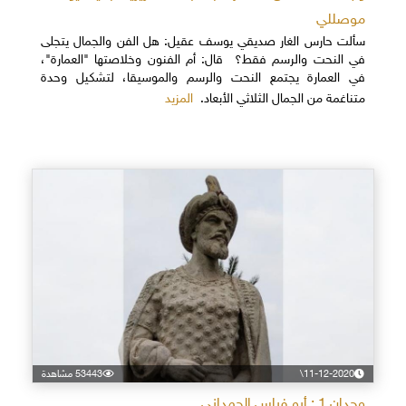
موصللي
سألت حارس الغار صديقي يوسف عقيل: هل الفن والجمال يتجلى
في النحت والرسم فقط؟ قال: أم الفنون وخلاصتها "العمارة"،
في العمارة يجتمع النحت والرسم والموسيقا، لتشكيل وحدة
المزيد
متناغمة من الجمال الثلاثي الأبعاد.
11-12-2020\
53443 مشاهدة
وجدان 1 : أبو فراس الحمداني