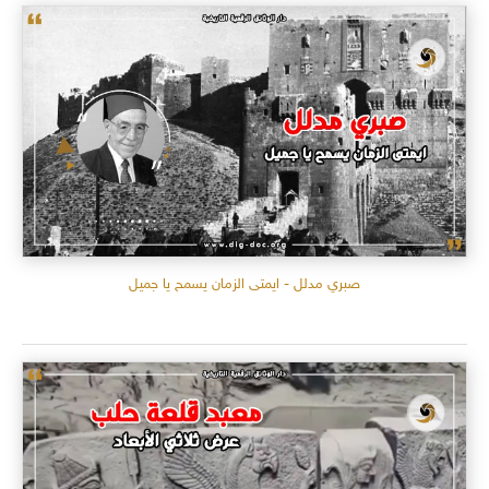
صبري مدلل - ايمتى الزمان يسمح يا جميل