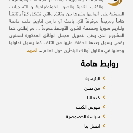
والمجلات والدوريات ومحاضر الجلسات والوقفيات
والكتب النادرة والصور الفوتوغرافية و التسجيلات
الصوتية على أنواعها وغيرها من وثائق والتي تشكل كنزاً وثائقياً
هاماً ومرجعاً موثوقاً لأي باحث أو دارس لتاريخ حلب خاصة
ولتاريخ سوريا ومنطقة الشرق الأوسط عموماً ... تم إطلاق هذا
المشروع الذي يعنى بتحويل مجمل الوثائق المذكورة لمحتوى
رقمي يسهل بعدها الحفاظ عليها من التلف كما يسهل تداولها
المزيد
وجعلها في متناول أولئك الباحثين حول العالم ...
روابط هامة
الرئيسية
من نحــن
خدماتنا
فهرس الكتب
سياسة الخصوصية
اتصل بنا