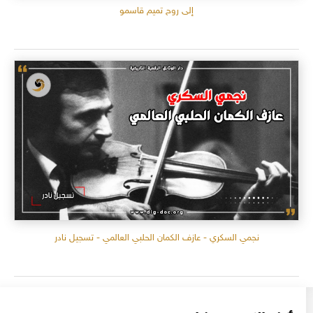
إلى روح تميم قاسمو
نجمي السكري - عازف الكمان الحلبي العالمي - تسجيل نادر