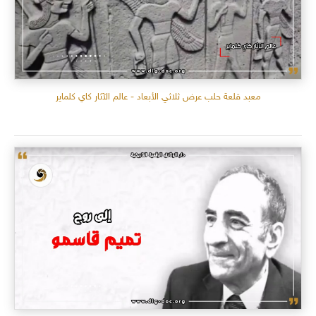
معبد قلعة حلب عرض ثلاثي الأبعاد - عالم الآثار كاي كلماير