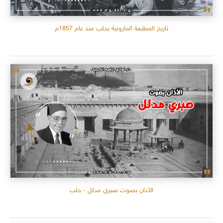
تاريخ المطبعة المارونية بحلب منذ عام 1857م
الآذان بصوت صبري مدلل - حلب