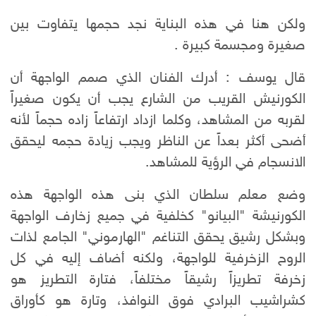
ولكن هنا في هذه البناية نجد حجمها يتفاوت بين
صغيرة ومجسمة كبيرة .
قال يوسف : أدرك الفنان الذي صمم الواجهة أن
الكورنيش القريب من الشارع يجب أن يكون صغيراً
لقربه من المشاهد، وكلما ازداد ارتفاعاً زاده حجماً لأنه
أضحى أكثر بعداً عن الناظر ويجب زيادة حجمه ليحقق
الانسجام في الرؤية للمشاهد.
وضع معلم سلطان الذي بنى هذه الواجهة هذه
الكورنيشة "البيانو" كخلفية في جميع زخارف الواجهة
وبشكل رشيق يحقق التناغم "الهارموني" الجامع لذات
الروح الزخرفية للواجهة، ولكنه أضاف إليه في كل
زخرفة تطريزاً رشيقاً مختلفاً، فتارة التطريز هو
كشراشيب البرادي فوق النوافذ، وتارة هو كأوراق