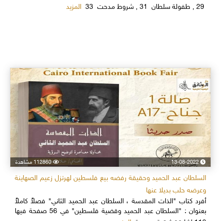
المزيد
29 , طفولة سلطان 31 , شروط مدحت 33
13-08-2022
112860 مشاهدة
السلطان عبد الحميد وحقيقة رفضه بيع فلسطين لهرتزل زعيم الصهاينة
وعرضه حلب بديلا عنها
أفرد كتاب "الذات المقدسة ، السلطان عبد الحميد الثاني" فصلاً كاملاً
بعنوان : "السلطان عبد الحميد وقضية فلسطين" في 56 صفحة فيها