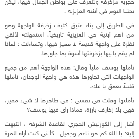
حجرية مزخرفة ونتعرف على بواطن الجمال فيها، ليكن
بحثنا اليوم في أبنية العزيزية .
في الطريق إلى بناء عتيق كثيف زخرفة الواجهة وهو
من أهم أبنية حي العزيزية تاريخياً، استمهلته لألقي
نظرة على واجهة قديمة لا مميز فيها، وتساءلت : لماذا
لم يقم بانيها بزخرفتها أسوة بما جاورها.
تأملها يوسف ملياً وقال: هذه الواجهة أهم من جميع
الواجهات التي تجاورها هذه هي واجهة الوجدان، تأملها
قليلاً بعمق يا علاء.
تأملتها وقلت في نفسي : في ظاهرها لا شيء مميز،
فهي بلا زخارف بارزة، فماذا رأى فيها يوسف؟
أشار إلى الكورنيش الحجري لقاعدة الشرفة ، انتبهت
إليه: يا الله كم هو ناعم وجميل ..كأنني كنت أراه للمرة