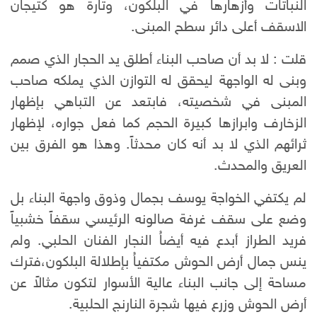
النباتات وأزهارها في البلكون، وتارة هو كتيجان
الاسقف أعلى دائر سطح المبنى.
قلت : لا بد أن صاحب البناء أطلق يد الحجار الذي صمم
وبنى له الواجهة ليحقق له التوازن الذي يملكه صاحب
المبنى في شخصيته، فابتعد عن التباهي بإظهار
الزخارف وابرازها كبيرة الحجم كما فعل جواره، لإظهار
ثرائهم الذي لا بد أنه كان محدثاً. وهذا هو الفرق بين
العريق والمحدث.
لم يكتفي الخواجة يوسف بجمال وذوق واجهة البناء بل
وضع على سقف غرفة صالونه الرئيسي سقفاً خشبياً
فريد الطراز أبدع فيه أيضاُ النجار الفنان الحلبي. ولم
ينس جمال أرض الحوش مكتفياُ بإطلالة البلكون،فترك
مساحة إلى جانب البناء عالية الأسوار لتكون مثالاً عن
أرض الحوش وزرع فيها شجرة النارنج الحلبية.