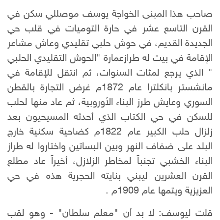
صاحب هذا المبنى الخواجة يوسف موصللي سكن في
القرن التاسع عشر في حارة التوميات في قلب حي
الجديدة القديم، في حوش حلبي تقليدي وعاش مشاعر
الإقامة في بيت له طرازعمارة "الحوش التقليدي الحلبي
" الذي يرجع لمئات السنوات، ثم انتقل للإقامة في
مانشستر بانكلترا عام 1872م غرض التجارة بالقطن
السوري وعايش طرز البناء الأوروبية، ثم عاد منها لحلب
للسكن في حي الكتاب الذي أحدثه المسيحيون بعد
زلزال حلب الكبير عام 1822م كضاحية سكنية خارج
البلد على ضفاف النهر وبين البساتين واختاروا له طراز
البناء الخشبي تجنباً لمخاطر الزلازل، أخيراً عاد مطلع
القرن العشرين ليبني بنايته الحجرية هذه في حي
العزيزية ويتمها عام 1909م .
قلت ليوسف: لا بد أن "معلم سلطان" - وهو لقب