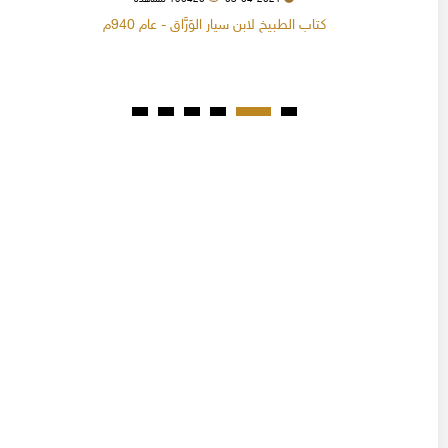
كتاب الطبيخ لابن سيار الوَرَّاق - عام 940م