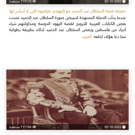
02-10-2022
113170 مشاهدة
حقيقة قصة السلطان عبد الحميد مع اليهودي قراصوه التي لا أساس لها
عندما بدأت الحملة الممنهجة لتبييض صورة السلطان عبد الحميد عمدت
بعض الكتابات العربية للترويج لقصة اليهود الدونمة ومحاولتهم شراء
أجزاء من فلسطين ورفض السلطان عبد الحميد لذلك بطريقة بطولية
المزيد
مما دعا هؤلاء لخلعه
02-10-2022
111104 مشاهدة