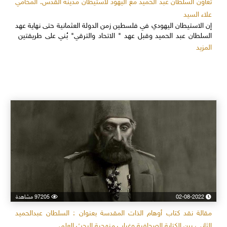
تعاون السلطان عبد الحميد مع اليهود لاستيطان مدينة القدس. المحامي
علاء السيد
إن الاستيطان اليهودي في فلسطين زمن الدولة العثمانية حتى نهاية عهد
السلطان عبد الحميد وقبل عهد " الاتحاد والترقي" بُني على طريقتين
المزيد
02-08-2022
97205 مشاهدة
مقالة نقد كتاب أوهام الذات المقدسة بعنوان : السلطان عبدالحميد
الثاني، بين الكتابة الصحافية وغياب منهجية البحث العلمي