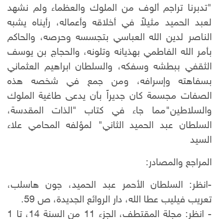
"تدبرنا تراجم ألوف من الملوك والعظماء ولم نشهد
لعبد الحميد مثيلاً في أخلاقه وأعماله، رأيناه يشبه
الناصر لدين الله العباسي بتجسسه وحرصه، والحاكم
بأمر الله الفاطمي بهذيانه وتلونه، والحجاج بن يوسف
الثقفي ببطشه وسفكه، والسلطان ابراهيم العثماني
بسفاهته وإسرافه، ومن جمع في شخصه هذه
الصفات مجسمة كان جديراً بأن يدعى طاغية الملوك
والسلاطين"مما جاء في كتاب "الذات المقدسة،
السلطان عبد الحميد الثاني" لمؤلفه المحامي علاء
السيد
المراجع والمصادر:
-انظر: السلطان الأحمر عبد الحميد، جون هاسلب،
تعريب فيليب عطا الله، دار الروائع الجديدة، ص 59.
- انظر: مجلة المقتطف، الجزء 11 من السنة 14، تا 1