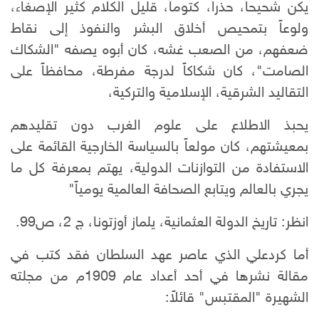
يكن شحيحاً، حذراً، كتوماً، قليل الكلام كثير الإصغاء،
ولوعاً بتمحيص أخلاق البشر والنفوذ إلى نقاط
ضعفهم، من الصعب غشه، كان أبوه يصفه "الشكاك
الصامت"، كان شكاكاً لدرجة مفرطة، محافظاً على
التقاليد الشرقية، الإسلامية والتركية،
يحبذ الاطلاع على علوم الغرب دون تقليدهم
بمعيشتهم، كان مولعاً بالسياسة الخارجية القائمة على
الاستفادة من التوازنات الدولية، يهتم بمعرفة كل ما
يجري بالعالم ويتابع الصحافة العالمية يومياً"
انظر: تاريخ الدولة العثمانية، يلماز أوزتونا، ج 2، ص99.
أما كردعلي الذي عاصر عهد السلطان فقد كتب في
مقالة نشرها في أحد أعداد عام 1909م من مجلته
الشهيرة "المقتبس" قائلاً: