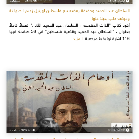
13-08-2022
112849 مشاهدة
السلطان عبد الحميد وحقيقة رفضه بيع فلسطين لهرتزل زعيم الصهاينة
وعرضه حلب بديلا عنها
أفرد كتاب "الذات المقدسة ، السلطان عبد الحميد الثاني" فصلاً كاملاً
بعنوان : "السلطان عبد الحميد وقضية فلسطين" في 56 صفحة فيها
المزيد
116 اشارة توثيقية مرجعية
13-08-2022
92832 مشاهدة