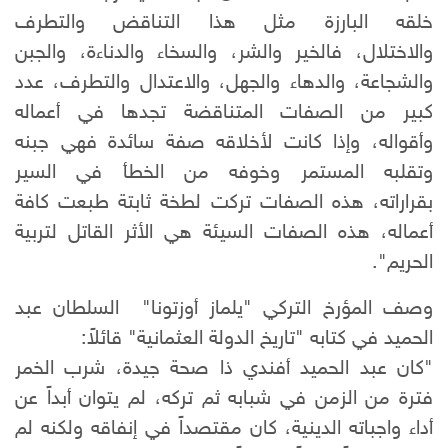
خلقه البارزة مثل هذا التناقض والتطرف
والاختلال، فالخير والشر، والسخاء والدناءة، والجبن
والشجاعة، والدهاء والجهل، والاعتدال والتطرف، عدد
كبير من الصفات المتناقضة تجدها في أعماله
وأقواله، وإذا كانت لأخلاقه صفة سائدة فهي جبنه
وتقلبه المستمر وخوفه من الخطأ في السير
بقراراته، هذه الصفات تركت لطخة ثابتة طبعت كافة
أعماله، هذه الصفات السيئة هي الأثر القاتل لتربية
الحريم".
وصف المؤرخ التركي "يلماز أوزتونا" السلطان عبد
الحميد في كتابه "تاريخ الدولة العثمانية" قائلاً:
"كان عبد الحميد أفندي ذا صحة جيدة، شرب الخمر
فترة من الزمن في شبابه ثم تركه، لم يتوان أبداً عن
أداء واجباته الدينية، كان مقتصداً في إنفاقه ولكنه لم