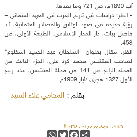
آب 1890م، ص 721 وما بعدها.
- انظر: دراسات في تاريخ العرب في العهد العثماني –
رؤية جديدة في ضوء الوثائق والمصادر العثمانية، أ.د
فاضل بيات، دار المدار الإسلامي، الطبعة الأولى، ص
458.
انظر: مقال بعنوان "السلطان عبد الحميد المخلوع"
لصاحب المقتبس محمد كرد علي، الجزء الثالث من
المجلد الرابع ص 141 من مجلة المقتبس، عدد ربيع
الأول 1327 هجري /أيار 1909م
بقلم :
المحامي علاء السيد
شارك الموضوع مع اصدقائك !!
WhatsApp
Twitter
Facebook
Share