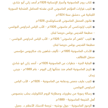
كتاب روح الماسونية وأسرار الإنسانية 1926م أحمد زكي أبو شادي
كتيب قرارات المؤتمر الماسوني الذي عقدته المحافل المتحابة السورية
اللبنانية في دمشق سنة 1924م
قانون المحفل الماسوني الاسكوتلندي 1926م
كتيب ارثوذكسي أم ماسوني 1926م - الأب الياس اندراوس البولسي
- مطبعة القديس بولس حريصا لبنان
كتيب "كاهن أم ماسوني" 1926م - الأب الياس اندراوس البولسي -
مطبعة القديس بولس حريصا لبنان
الآداب الماسونية 1895م - تأليف شاهين بك مكاريوس مؤسس
محفل اللطائف
البناية الحرة - خطرات عن الماسونية 1926م - أحمد زكي ابو شادي
تاريخ الماسونية العام منذ نشأتها إلى اليوم - عام 1889م - جرجي
زيدان
كتيب عارف حمص ودفاعه عن الماسونية - 1926م - الأب الياس
اندراوس البولسي
رسالة رعوية من بطريرك ومطارنة الروم الكاثوليك بحلب بخصوص
أهل الشيعة الماسونية - 1889م
الرموز الماسونية - جول بوشيه - ترجمة الاستاذ الأعظم د. جميل