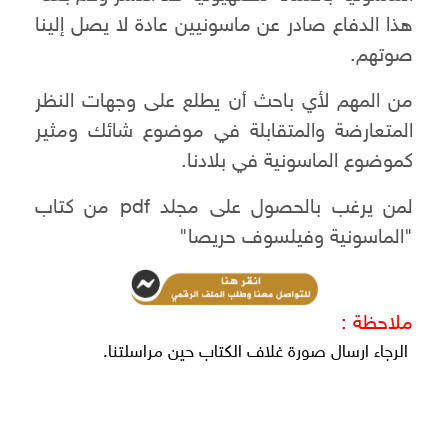
هذا الدفاع صادر عن ماسونيين عادة لا يصل إلينا
صوتهم.
من المهم لأي باحث أن يطلع على وجهات النظر
المتعارضة والمتقابلة في موضوع شائك ومثير
كموضوع الماسونية في بلادنا.
لمن يرغب بالحصول على مجلد pdf من كتاب
"الماسونية وفيلسوف حريصا"
ملاحظة :
الرجاء ارسال صورة غلاف الكتاب حين مراسلتنا.