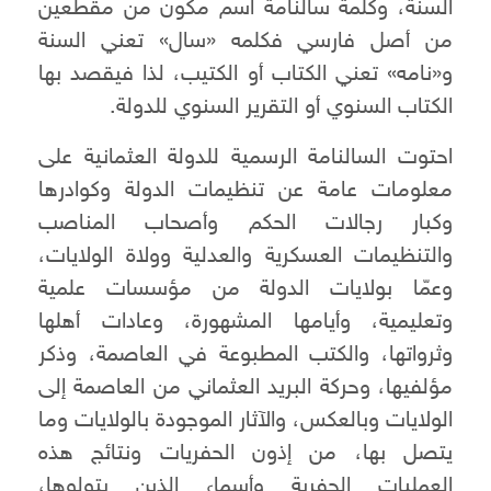
السنة، وكلمة سالنامة اسم مكون من مقطعين
من أصل فارسي فكلمه «سال» تعني السنة
و«نامه» تعني الكتاب أو الكتيب، لذا فيقصد بها
الكتاب السنوي أو التقرير السنوي للدولة.
احتوت السالنامة الرسمية للدولة العثمانية على
معلومات عامة عن تنظيمات الدولة وكوادرها
وكبار رجالات الحكم وأصحاب المناصب
والتنظيمات العسكرية والعدلية وولاة الولايات،
وعمّا بولايات الدولة من مؤسسات علمية
وتعليمية، وأيامها المشهورة، وعادات أهلها
وثرواتها، والكتب المطبوعة في العاصمة، وذكر
مؤلفيها، وحركة البريد العثماني من العاصمة إلى
الولايات وبالعكس، والآثار الموجودة بالولايات وما
يتصل بها، من إذون الحفريات ونتائج هذه
العمليات الحفرية وأسماء الذين يتولوها،