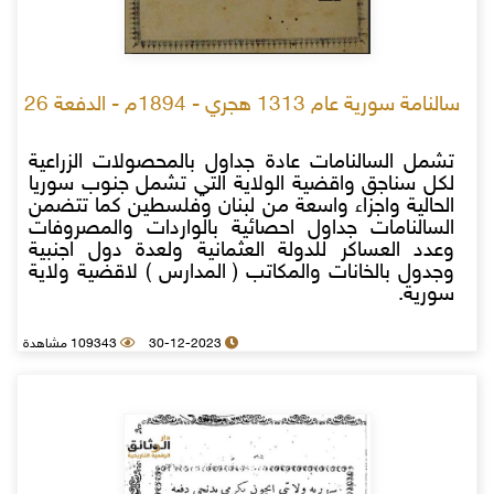
سالنامة سورية عام 1313 هجري - 1894م - الدفعة 26
تشمل السالنامات عادة جداول بالمحصولات الزراعية
لكل سناجق واقضية الولاية التي تشمل جنوب سوريا
الحالية واجزاء واسعة من لبنان وفلسطين كما تتضمن
السالنامات جداول احصائية بالواردات والمصروفات
وعدد العساكر للدولة العثمانية ولعدة دول اجنبية
وجدول بالخانات والمكاتب ( المدارس ) لاقضية ولاية
سورية.
30-12-2023
109343 مشاهدة