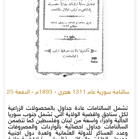
سالنامة سورية عام 1311 هجري - 1893م - الدفعة 25
تشمل السالنامات عادة جداول بالمحصولات الزراعية
لكل سناجق واقضية الولاية التي تشمل جنوب سوريا
الحالية واجزاء واسعة من لبنان وفلسطين كما تتضمن
السالنامات جداول احصائية بالواردات والمصروفات
وعدد العساكر للدولة العثمانية ولعدة دول اجنبية