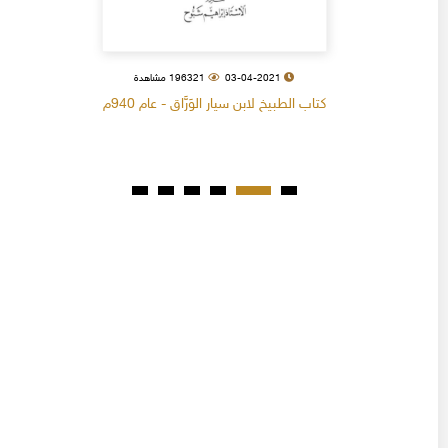
03-04-2021
196321 مشاهدة
كتاب الطبيخ لابن سيار الوَرَّاق - عام 940م