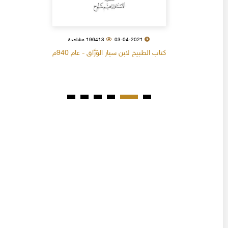
03-04-2021
196413 مشاهدة
كتاب الطبيخ لابن سيار الوَرَّاق - عام 940م