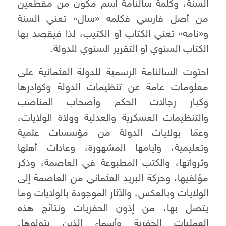
السنة، وكلمة سالنامة اسم مكون من مقطعين
من أصل فارسي فكلمه «سال» تعني السنة
و«نامه» تعني الكتاب أو الكتيب، لذا فيقصد بها
الكتاب السنوي أو التقرير السنوي للدولة.
احتوت السالنامة الرسمية للدولة العثمانية على
معلومات عامة عن تنظيمات الدولة وكوادرها
وكبار رجالات الحكم وأصحاب المناصب
والتنظيمات العسكرية والعدلية وولاة الولايات،
وعمّا بولايات الدولة من مؤسسات علمية
وتعليمية، وأيامها المشهورة، وعادات أهلها
وثرواتها، والكتب المطبوعة في العاصمة، وذكر
مؤلفيها، وحركة البريد العثماني من العاصمة إلى
الولايات وبالعكس، والآثار الموجودة بالولايات وما
يتصل بها، من إذون الحفريات ونتائج هذه
العمليات الحفرية وأسماء الذين يتولوها،