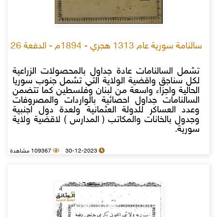
سالنامة سورية عام 1313 هجري - 1894م - الدفعة 26
تشمل السالنامات عادة جداول بالمحصولات الزراعية
لكل سناجق واقضية الولاية التي تشمل جنوب سوريا
الحالية واجزاء واسعة من لبنان وفلسطين كما تتضمن
السالنامات جداول احصائية بالواردات والمصروفات
وعدد العساكر للدولة العثمانية ولعدة دول اجنبية
وجدول بالخانات والمكاتب ( المدارس ) لاقضية ولاية
سورية.
30-12-2023
109367 مشاهدة