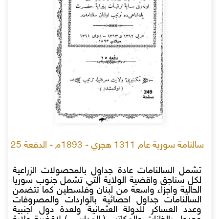
سالنامة سورية عام 1311 هجري - 1893م - الدفعة 25
تشمل السالنامات عادة جداول بالمحصولات الزراعية
لكل سناجق واقضية الولاية التي تشمل جنوب سوريا
الحالية واجزاء واسعة من لبنان وفلسطين كما تتضمن
السالنامات جداول احصائية بالواردات والمصروفات
وعدد العساكر للدولة العثمانية ولعدة دول اجنبية