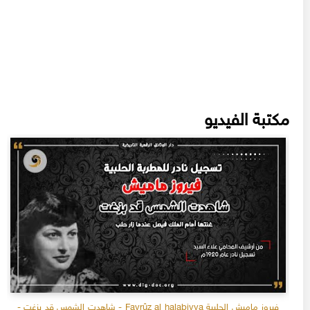
مكتبة الفيديو
فيروز ماميش الحلبية Fayrûz al halabiyya - شاهدت الشمس قد بزغت -