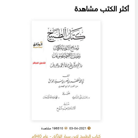
أكثر الكتب مشاهدة
03-04-2021
196510 مشاهدة
كتاب الطبيخ لابن سيار الوَرَّاق - عام 940م