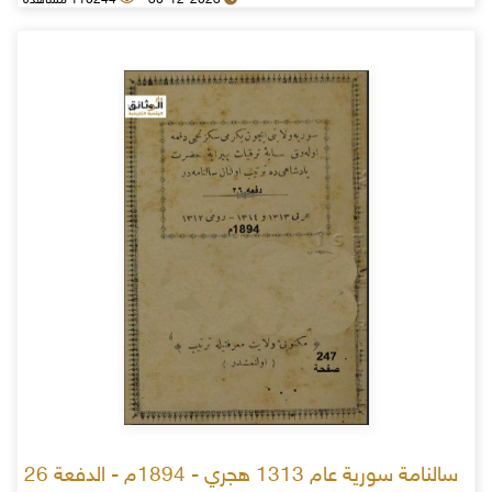
30-12-2023
110244 مشاهدة
سالنامة سورية عام 1313 هجري - 1894م - الدفعة 26