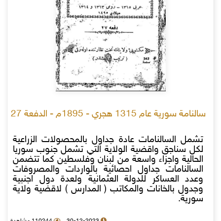
سالنامة سورية عام 1315 هجري - 1895م - الدفعة 27
تشمل السالنامات عادة جداول بالمحصولات الزراعية
لكل سناجق واقضية الولاية التي تشمل جنوب سوريا
الحالية واجزاء واسعة من لبنان وفلسطين كما تتضمن
السالنامات جداول احصائية بالواردات والمصروفات
وعدد العساكر للدولة العثمانية ولعدة دول اجنبية
وجدول بالخانات والمكاتب ( المدارس ) لاقضية ولاية
سورية.