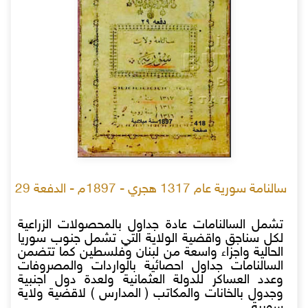
سالنامة سورية عام 1317 هجري - 1897م - الدفعة 29
تشمل السالنامات عادة جداول بالمحصولات الزراعية
لكل سناجق واقضية الولاية التي تشمل جنوب سوريا
الحالية واجزاء واسعة من لبنان وفلسطين كما تتضمن
السالنامات جداول احصائية بالواردات والمصروفات
وعدد العساكر للدولة العثمانية ولعدة دول اجنبية
وجدول بالخانات والمكاتب ( المدارس ) لاقضية ولاية