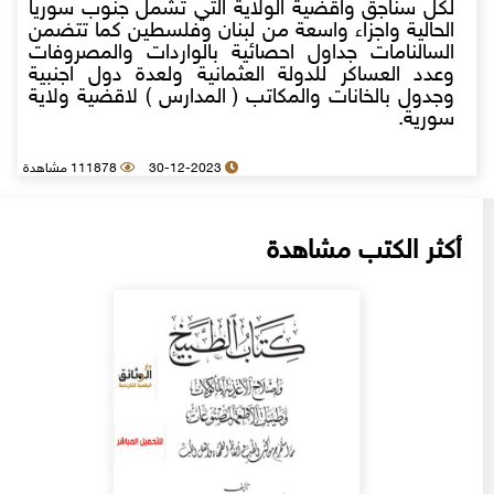
لكل سناجق واقضية الولاية التي تشمل جنوب سوريا
الحالية واجزاء واسعة من لبنان وفلسطين كما تتضمن
السالنامات جداول احصائية بالواردات والمصروفات
وعدد العساكر للدولة العثمانية ولعدة دول اجنبية
وجدول بالخانات والمكاتب ( المدارس ) لاقضية ولاية
سورية.
30-12-2023
111878 مشاهدة
أكثر الكتب مشاهدة