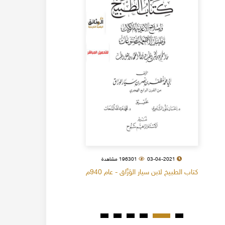
03-04-2021
196301 مشاهدة
كتاب الطبيخ لابن سيار الوَرَّاق - عام 940م
كتاب البل