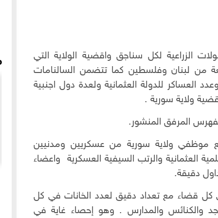
ات الزراعية لكل سناجق واقضية الولاية التي
م
عة من لبنان وفلسطين كما تتضمن السالنامات
دد العساكر للدولة العثمانية ولعدة دول اجنبية
قضية ولاية سورية .
فهرس المرفق المنشور.
ع موظفي ولاية سورية من عسكريين ومدنيين
ية العثمانية والرتب السيفية العسكرية واعضاء
اول دقيقة.
ر
تصنيع الفستق الحلبي
 كل قضاء مع تعداد دقيق لعدد الخانات في كل
جد والكنائس والمدارس . وهو إحصاء غاية في