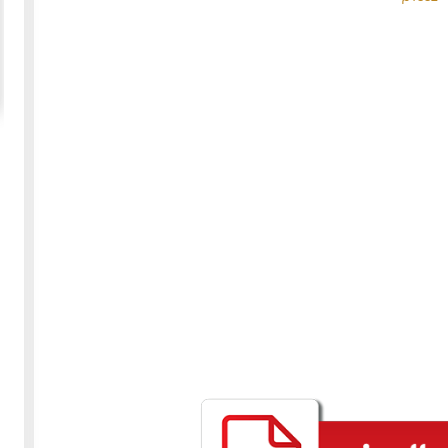
20-04-2020
154882 مشاهدة
ما لم ينشر عن "الطقس الاسكتلندي الماسوني "
 الأولى عام 1918، انسحبت
(The Scottish Rite)
 كان
لا تزال الأسئلة والتكهنات كثيرة حول نشوء تنظيم
خمسة
"الماسونية" السري والذي يعرف باسم "عشيرة البناؤون
عربي
المزيد
الأحرار"، ومن الروايات الشائعة عن نشأة الماسونية