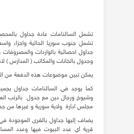
تشمل السالنامات عادة جداول بالمحصول
تشمل جنوب سوريا الحالية واجزاء واس
جداول احصائية بالواردات والمصروفات وع
وجدول بالخانات والمكاتب ( المدارس ) لا
يمكن تبين موضوعات هذه الدفعة من ال
كما يوجد في السالنامات جداول بجمي
وشيوخ ورجال دين مع جدول بالرتب العلم
مجلس ادارة ولاية سورية و غيرها من جد
سلامة الأغواني - مونولوج ياما ناس بتتظلم - تسجيل ناد
يضاف إليها جداول بالقرى الموجودة في
قرية أي عدد البيوت فيها وعدد المسا