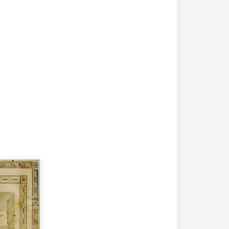
20-04-2020
182245 مشاهدة
كتاب تاريخ حلب المصور أواخر العهد العثماني 1880 –
كتاب نهر الذهب في تاريخ حلب - الاجزاء الثلاثة الط
الأولى 1922م - كامل الغزي