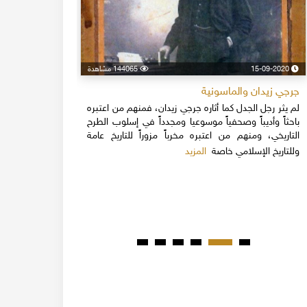
15-09-2020
144065 مشاهدة
24-04-2020
جرجي زيدان والماسونية
اسكندر فرح
لم يثر رجل الجدل كما أثاره جرجي زيدان، فمنهم من اعتبره
نهاية القرن
باحثاً وأديباً وصحفياً موسوعيا ومجدداً في إسلوب الطرح
قلة يعرفون 
التاريخي، ومنهم من اعتبره مخرباً مزوراً للتاريخ عامة
1851م 
المزيد
وللتاريخ الإسلامي خاصة
المبكرة من ت
مدحت باشا