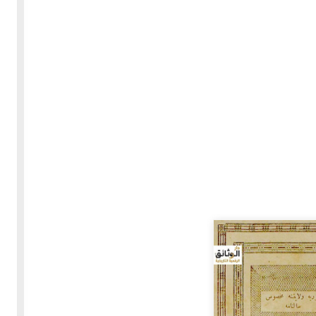
30-05-2020
255262 مشاهدة
بعة
كتاب "ألف ليلة وليلة" 1862م - الاجزاء الاربعة - النسخة
الاصلية غير المنقحة