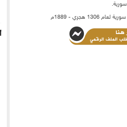
سورية.
أ
16-04-2022
249037 مشاهدة
شعار الماسونية على واجهة قصر رزق الله غزالة بحي العزيزية
بحلب