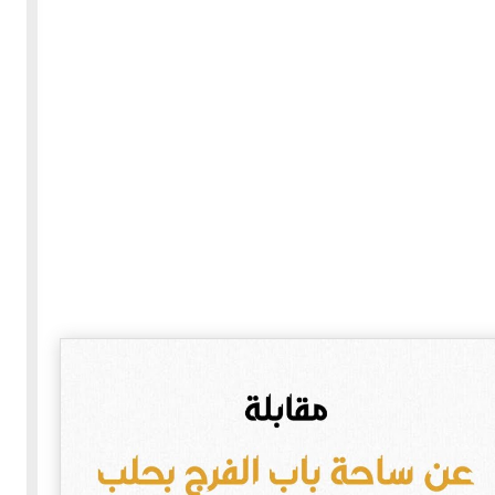
30-05-2020
255783 مشاهدة
بعة
كتاب "ألف ليلة وليلة" 1862م - الاجزاء الاربعة - النسخة
الاصلية غير المنقحة