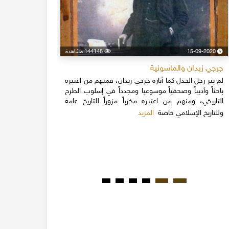
15-09-2020
144148 مشاهدة
24-04-2020
جرجي زيدان والماسونية
اسكندر فرح
لم يثر رجل الجدل كما أثاره جرجي زيدان، فمنهم من اعتبره
نهاية القرن
باحثاً وأديباً وصحفياً موسوعيا ومجدداً في إسلوب الطرح
قلة يعرفون 
التاريخي، ومنهم من اعتبره مخرباً مزوراً للتاريخ عامة
1851م 
المزيد
وللتاريخ الإسلامي خاصة
المبكرة من ت
مدحت باشا