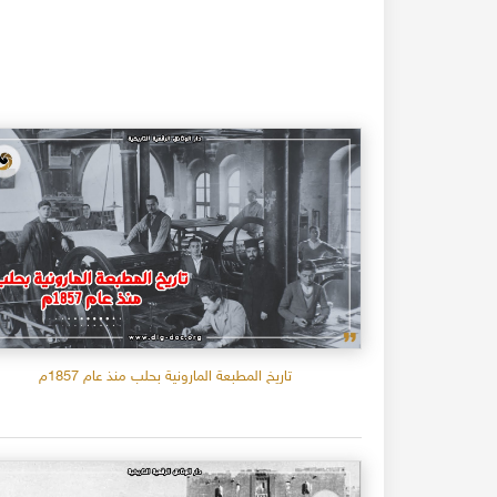
تاريخ المطبعة المارونية بحلب منذ عام 1857م