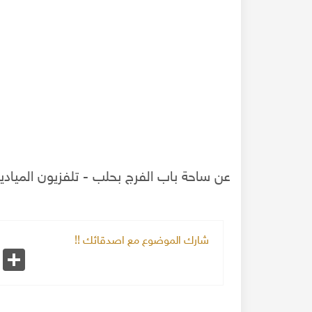
عن ساحة باب الفرج بحلب - تلفزيون الميادي
شارك الموضوع مع اصدقائك !!
صوص سوء الاوضاع
سلامة الأغواني - مونولوج الاتحاد والتضامن بين السور
k
Share
تسجيل نادر