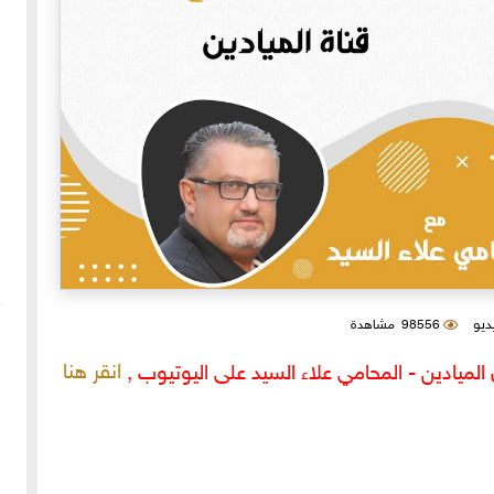
يديو
98556 مشاهدة
انقر هنا
لميادين - المحامي علاء السيد على اليوتيوب ,