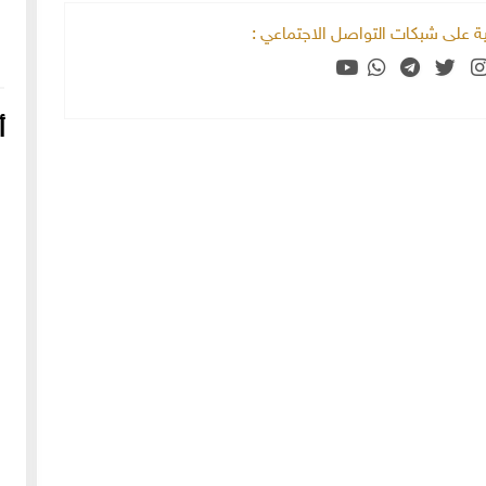
خية على شبكات التواصل الاجتماعي :
أ
16-04-2022
249205 مشاهدة
شعار الماسونية على واجهة قصر رزق الله غزالة بحي العزيزية
بحلب