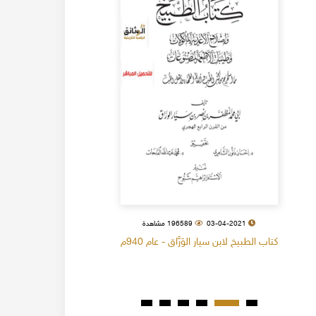
03-04-2021
196589 مشاهدة
كتاب الطبيخ لابن سيار الوَرَّاق - عام 940م
كتاب البل