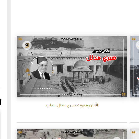
أ
الآذان بصوت صبري مدلل - حلب