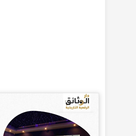
20-04-2020
182401 مشاهدة
كتاب تاريخ حلب المصور أواخر العهد العثماني 1880 –
كتاب نهر الذهب في تاريخ حلب - الاجزاء الثلاثة الط
الأولى 1922م - كامل الغزي