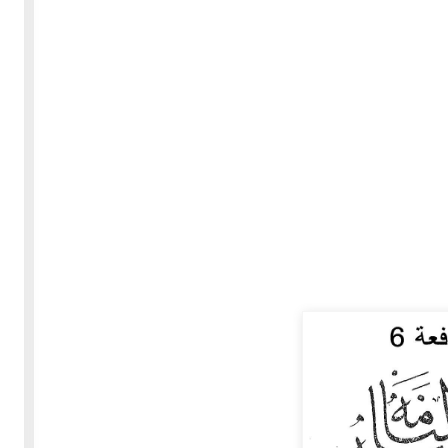
30-05-2020
255432 مشاهدة
بعة
كتاب "ألف ليلة وليلة" 1862م - الاجزاء الاربعة - النسخة
الاصلية غير المنقحة