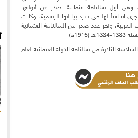
ية، وهي أول سالنامة عثمانية تصدر عن أنواعها
ري أساساً لها في سرد بياناتها الرسمية، وكانت
ف العربية، وآخر عدد صدر من السالنامة العثمانية
(1916م)
أ
ف بصيغة pdf للدفعة السادسة النادرة من سالنامة الدولة العثمانية لعام
16-04-2022
249093 مشاهدة
شعار الماسونية على واجهة قصر رزق الله غزالة بحي العزيزية
بحلب