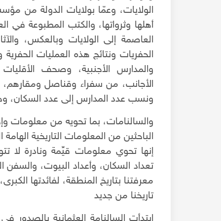
الولايات، وعمّا بولايات الدولة من مؤس
أهلها وثرواتها، والكتب المطبوعة في ال
العاصمة إلى الولايات وبالعكس، والآثا
الحفريات ونتائج هذه العمليات الحفرية و
والمدارس الأجنبية، وصحف الأقليات 
الأجانب، من سفراء وقناصل ومقارهم،
ونسب عدد المدارس إلى عدد السكان، وحر
والسالنامات، بما تحويه من معلومات وإ
الباحثين من المعلومات التاريخية الهامة
إنها تحوي معلومات قيِّمة ونادرة لا ت
تعداد السكان، وأعداد البيوت، والسفن ا
فيروز ماميش الحلبية ûz al halabiyya
معرفتنا بتاريخ المنطقة، لفائدتها الكبرى
- تسجيل نادر 1926م
تاريخنا من جديد