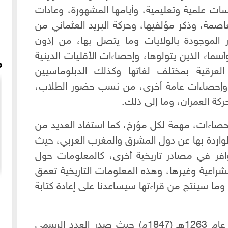
سات علمية وتعليمية، وأيامها المشهورة، وعادات
عاصمة، وذكر مؤلفيها، وحركة البريد العثماني من
ر الموجودة بالولايات وما يتصل بها، من إذون
أسماء الذين يتولوها، وإحصاءات الأقليات الدينية
م
العرقية بمختلف لغاتها وكذلك الدبلوماسيين
 وإحصاءات عامة أخرى، من نسب حضور الطلاب،
كة العمران، وما إلى ذلك.
حصاءات، مهمة لكل مؤرخ، كما استفاد العديد من
 الواردة بها عن دول المشرق والمغرب العربي، حيث
توافر في مصادر تاريخية أخرى، كالمعلومات حول
لشراعية وغيرها، وهذه المعلومات التاريخية تعمق
Fayr - هزي محرمتك
فتلة دراويش المولوية في حلب عام 2006م
، وما سينتج من قراءتها سيساعدنا على إعادة كتابة
ابتدأت السالنامة العثمانية بالصدور في عام 1263هـ (1847م) حيث صدر العدد الرسمي