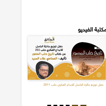
كتبة الفيديو
حفل توزيع جائزة الباسل للابداع الفكري حلب 2011
أسرار قلعة ح