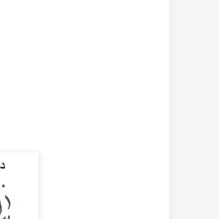
20-04-2020
182305 مشاهدة
كتاب تاريخ حلب المصور أواخر العهد العثماني 1880 –
كتاب نهر الذهب في تاريخ حلب - الاجزاء الثلاثة الط
الأولى 1922م - كامل الغزي