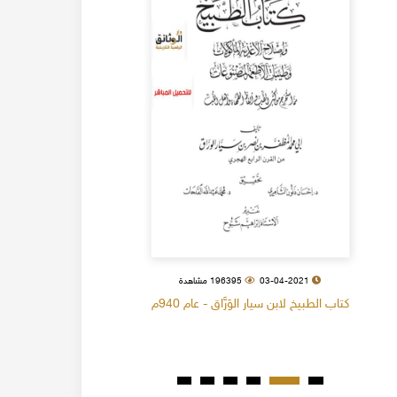
03-04-2021
196395 مشاهدة
كتاب الطبيخ لابن سيار الوَرَّاق - عام 940م
كتاب البل