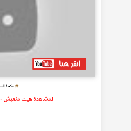
مكتبة الف
لمشاهدة هيك منعيش - عل