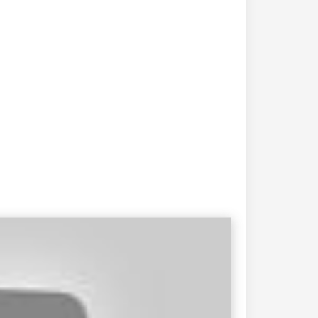
20-04-2020
182294 مشاهدة
كتاب تاريخ حلب المصور أواخر العهد العثماني 1880 –
كتاب نهر الذهب في تاريخ حلب - الاجزاء الثلاثة الط
الأولى 1922م - كامل الغزي