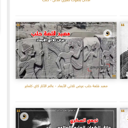
الآذان بصوت صبري مدلل - حلب
20-04-2020
154921 مشاهدة
ما لم ينشر عن "الطقس الاسكتلندي الماسوني "
 الأولى عام 1918، انسحبت
(The Scottish Rite)
 كان
لا تزال الأسئلة والتكهنات كثيرة حول نشوء تنظيم
خمسة
"الماسونية" السري والذي يعرف باسم "عشيرة البناؤون
عربي
المزيد
الأحرار"، ومن الروايات الشائعة عن نشأة الماسونية
معبد قلعة حلب عرض ثلاثي الأبعاد - عالم الآثار كاي كلماير