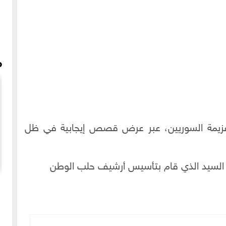
م
يمة السوريين، عبر عرض قصص إيجابية في ظل
 السيد الذي قام بتأسيس أرشيف حلب الوطن
در
فرقة "ولتشمرلز" الحلبية تعزف موسيقى روك بقلعة حلب
عام 1989م