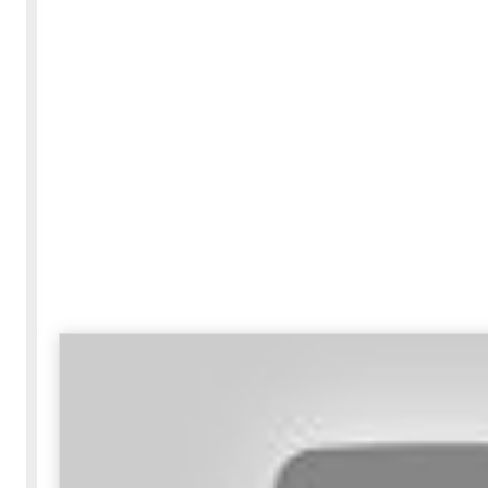
30-05-2020
255424 مشاهدة
بعة
كتاب "ألف ليلة وليلة" 1862م - الاجزاء الاربعة - النسخة
الاصلية غير المنقحة