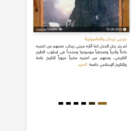
15-09-2020
144094 مشاهدة
24-04-2020
جرجي زيدان والماسونية
اسكندر فرح
لم يثر رجل الجدل كما أثاره جرجي زيدان، فمنهم من اعتبره
نهاية القرن
باحثاً وأديباً وصحفياً موسوعيا ومجدداً في إسلوب الطرح
قلة يعرفون 
التاريخي، ومنهم من اعتبره مخرباً مزوراً للتاريخ عامة
1851م 
المزيد
وللتاريخ الإسلامي خاصة
المبكرة من ت
مدحت باشا