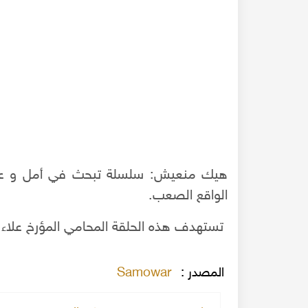
هيك منعيش: سلسلة تبحث في أمل و عز
الواقع الصعب.
تستهدف هذه الحلقة المحامي المؤرخ علاء
الياباني في كنيسة
نجمي السكري - عازف الكمان الحلبي العالمي - تسجيل نا
المصدر :
Samowar