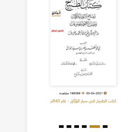
03-04-2021
196389 مشاهدة
كتاب الطبيخ لابن سيار الوَرَّاق - عام 940م
كتاب البل