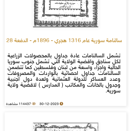
سالنامة سورية عام 1316 هجري - 1896م - الدفعة 28
تشمل السالنامات عادة جداول بالمحصولات الزراعية
لكل سناجق واقضية الولاية التي تشمل جنوب سوريا
الحالية واجزاء واسعة من لبنان وفلسطين كما تتضمن
السالنامات جداول احصائية بالواردات والمصروفات
وعدد العساكر للدولة العثمانية ولعدة دول اجنبية
وجدول بالخانات والمكاتب ( المدارس ) لاقضية ولاية
سورية.
30-12-2023
114437 مشاهدة