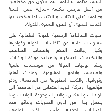
السنة، وكلمة سالنامة اسم مكون من مقطعين
من أصل فارسي فكلمه «سال» تعني السنة
و«نامه» تعني الكتاب أو الكتيب، لذا فيقصد بها
الكتاب السنوي أو التقرير السنوي للدولة.
احتوت السالنامة الرسمية للدولة العثمانية على
معلومات عامة عن تنظيمات الدولة وكوادرها
وكبار رجالات الحكم وأصحاب المناصب
والتنظيمات العسكرية والعدلية وولاة الولايات،
وعمّا بولايات الدولة من مؤسسات علمية
وتعليمية، وأيامها المشهورة، وعادات أهلها
وثرواتها، والكتب المطبوعة في العاصمة، وذكر
مؤلفيها، وحركة البريد العثماني من العاصمة إلى
الولايات وبالعكس، والآثار الموجودة بالولايات وما
يتصل بها، من إذون الحفريات ونتائج هذه
العمليات الحفرية وأسماء الذين يتولوها،