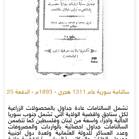
سالنامة سورية عام 1311 هجري - 1893م - الدفعة 25
تشمل السالنامات عادة جداول بالمحصولات الزراعية
لكل سناجق واقضية الولاية التي تشمل جنوب سوريا
الحالية واجزاء واسعة من لبنان وفلسطين كما تتضمن
السالنامات جداول احصائية بالواردات والمصروفات
وعدد العساكر للدولة العثمانية ولعدة دول اجنبية