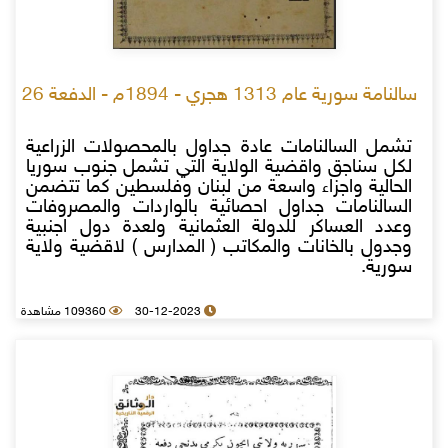
سالنامة سورية عام 1313 هجري - 1894م - الدفعة 26
تشمل السالنامات عادة جداول بالمحصولات الزراعية
لكل سناجق واقضية الولاية التي تشمل جنوب سوريا
الحالية واجزاء واسعة من لبنان وفلسطين كما تتضمن
السالنامات جداول احصائية بالواردات والمصروفات
وعدد العساكر للدولة العثمانية ولعدة دول اجنبية
وجدول بالخانات والمكاتب ( المدارس ) لاقضية ولاية
سورية.
30-12-2023
109360 مشاهدة