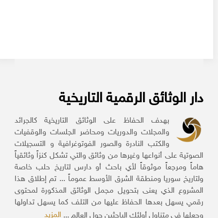
دار الوثائق الرقمية التاريخية
بهدف الحفاظ على الوثائق التاريخية كالجرائد
والمجلات والدوريات ومحاضر الجلسات والوقفيات
والكتب النادرة والصور الفوتوغرافية و التسجيلات
الصوتية على أنواعها وغيرها من وثائق والتي تشكل كنزاً وثائقياً
هاماً ومرجعاً موثوقاً لأي باحث أو دارس لتاريخ حلب خاصة
ولتاريخ سوريا ومنطقة الشرق الأوسط عموماً ... تم إطلاق هذا
المشروع الذي يعنى بتحويل مجمل الوثائق المذكورة لمحتوى
رقمي يسهل بعدها الحفاظ عليها من التلف كما يسهل تداولها
المزيد
وجعلها في متناول أولئك الباحثين حول العالم ...