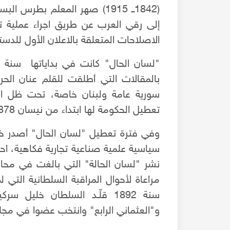
(1842ــ 1915) صهر المعلم بط
إلى رقي العرب عن طريق اجراء عملية ت
الاصلاحات المتعلقة بالاعلان الأول للدس
بالمقالات التي أطلقت للقلم عنان الح
سورية عامة ولبنان خاصة، تحت ظل الرا
تعطيل الحكومة لها ابتداء من نيسان 1878م.
وفي فترة تعطيل "لسان الحال" أصدر 
سياسية علمية صناعية تجارية فكاهية، احت
نشر "لسان الحالة" التي بالغت في محا
مراعاة لأحوال المراقبة السلطانية التي
ف الكاتب -موسيقى
البحث عن صومعة إخوان الصفا وخلان الوفا - مصياف -
سنة 1892 قلّـد السلطان خليل
المشهد العالي
و"العثماني الرابع" وانتخب عضوا في مج