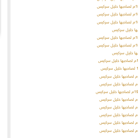
20-04-2020
154957 مشاهدة
ما لم ينشر عن "الطقس الاسكتلندي الماسوني "
 الأولى عام 1918، انسحبت
(The Scottish Rite)
 كان
لا تزال الأسئلة والتكهنات كثيرة حول نشوء تنظيم
خمسة
"الماسونية" السري والذي يعرف باسم "عشيرة البناؤون
عربي
المزيد
الأحرار"، ومن الروايات الشائعة عن نشأة الماسونية