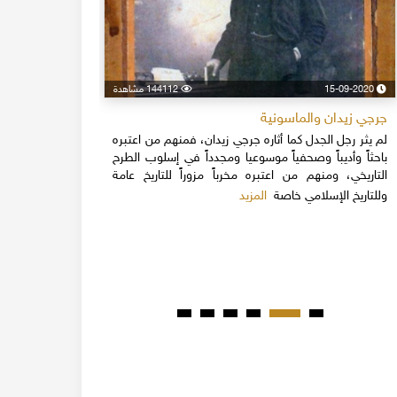
15-09-2020
144112 مشاهدة
24-04-2020
جرجي زيدان والماسونية
اسكندر فرح
لم يثر رجل الجدل كما أثاره جرجي زيدان، فمنهم من اعتبره
نهاية القرن
باحثاً وأديباً وصحفياً موسوعيا ومجدداً في إسلوب الطرح
قلة يعرفون 
التاريخي، ومنهم من اعتبره مخرباً مزوراً للتاريخ عامة
1851م 
المزيد
وللتاريخ الإسلامي خاصة
المبكرة من ت
مدحت باشا