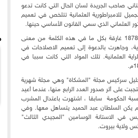
رس البستاني صاحب الجريدة لسان الحال التي كانت تدعو
جميل للامبراطورية العثمانية تتلخص في تعميم
تور العثماني الذي سمي القانون الأساسي حينها.
"لسان الحال" كانت في بداياتها سنة 1878 غارقة بكل ما في هذه الكلمة من معنى
م
رية، وجاهرت بالدعوة إلى تعميم الاصلاحات في
ية العثمانية. تلك المواد التي كانت سببا في
خليل سركيس مجلة "المشكاة" وهي مجلة شهرية
جبت على أثر صدور العدد الرابع منها، عندما أعيد
سبة الحكومة سابقا ، اشتهرت باعتدال المشرب
 لم يكن السلطان عبد الحميد يتساهل معها. وفي
 جبل
المدارس الشرعية بحلب -المدرسة الشعبانية والمدرسة
 سركيس في الاستانة الوسامين "المجيدي الثالث"
الرضائية
لس ولاية بيروت.