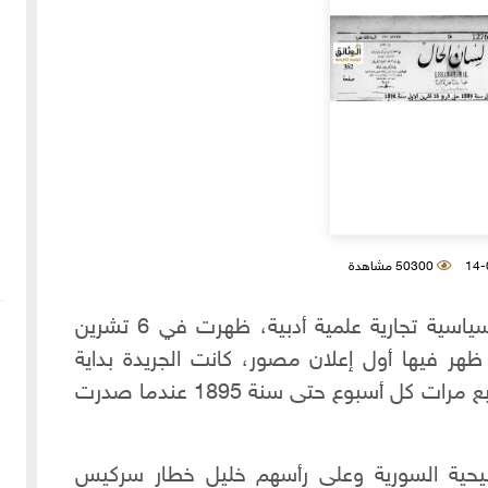
50300 مشاهدة
جريدة لسان الحال البيروتية هي جريدة سياسية تجارية علمية أدبية، ظهرت في 6 تشرين
ة بأنه ظهر فيها أول إعلان مصور، كانت الجريدة بداية
نصف أسبوعية ثم صارت تصدر ثلاث وأربع مرات كل أسبوع حتى سنة 1895 عندما صدرت
حية السورية وعلى رأسهم خليل خطار سركيس