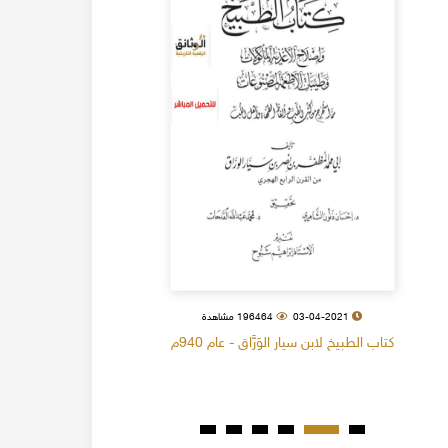
03-04-2021
196464 مشاهدة
كتاب الطبيخ لابن سيار الوَرَّاق - عام 940م
كتاب البل