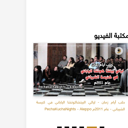
كتبة الفيديو
حلب أيام زمان - ليالي البيتشاكوتشا الياباني في كنيسة
صناعة كاتو الم
الشيباني - عام 2011م PechaKuchaNights - Aleppo