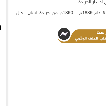
لطلب المجلد الرقمي للسنة الثالثة عشرة عام 1889م - 1890م من جريدة لسان الحال
أ
16-04-2022
249136 مشاهدة
شعار الماسونية على واجهة قصر رزق الله غزالة بحي العزيزية
بحلب