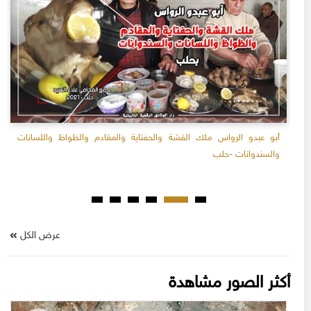
أبو عبدو الرواس ملك القشة والحفتاية والمقادم والظواظ واللسانات
والسندوانات -حلب
عرض الكل
أكثر الصور مشاهدة