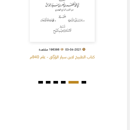
03-04-2021
196386 مشاهدة
كتاب الطبيخ لابن سيار الوَرَّاق - عام 940م