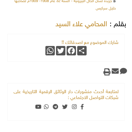
جريدة لسان الحال البيروتية - السنة 32 عام 1908- 1909م لصاحبها
خليل سركيس
بقلم :
المحامي علاء السيد
شارك الموضوع مع اصدقائك !!
WhatsApp
Twitter
Facebook
Share
لمتابعة أحدث منشورات دار الوثائق الرقمية التاريخية على
شبكات التواصل الاجتماعي :