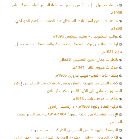
يوميات هرتزل - إعداد أنيس صايغ - منظمة التحرير الفلسطينية - عام
1968م
ما هنالك - من أسرار بلاط السلطان عبد الحميد - ابراهيم المويلحي -
1896م
غرائب المكتوبجي - سليم سركيس 1896م
أوليات سلاطين تركيا المدنية والاجتماعية والسياسية - محمد جميل
بيهم 1931م
خاطرات جمال الدين الحسيني الأفغاني
مذكرات غليوم الثاني 1341هـ
يقظة الأمة العربية نجيب عازوري 1905م
كتاب البيان عما شهدته بالعيان وعمن شاهدت من الأعيان من إعلان
الدستور العثماني إلى الآن، الأمير شكيب أرسلان
مذكرات مدحت باشا، 1913م
تركية الفتاة وثورة 1908م - د.أرنست أ.رامزور
الإدارة العثمانية في ولاية سورية 1864-1914م - عبد العزيز محمد
العوض
البوسنة والهرسك من الفتح إلى الكارثة - د. محمد حرب
الخط الحديدي الحجازي المشروع العملاق للسلطان عبد الحميد الثاني -