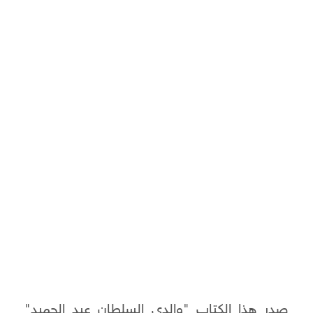
صدر هذا الكتاب "والدي السلطان عبد الحميد"