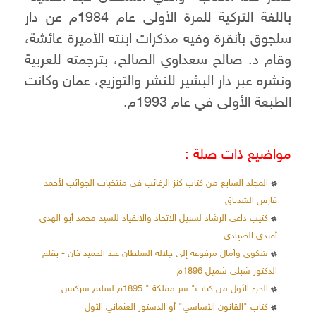
باللغة التركية للمرة الأولى عام 1984م عن دار
سلجوق بأنقرة وفيه مذكرات ابنته الأميرة عائشة،
وقام د. صالح سعداوي الصالح، بترجمته للعربية
ونشره عبر دار البشير للنشر والتوزيع، عمان وكانت
الطبعة الأولى في عام 1993م.
مواضيع ذات صلة :
المجلد السابع من كتاب كنز الرغائب فى منتخبات الجوائب لأحمد
فارس الشدياق
كتيب داعي الرشاد لسبيل الاتحاد والانقياد للسيد محمد أبو الهدى
أفندي الصيادي
شكوى وآمال مرفوعة إلى جلالة السلطان عبد الحميد خان - بقلم
الدكتور شبلي شميل 1896م
الجزء الأول من كتاب" سر مملكة " 1895م لسليم سركيس.
كتاب "القانون الأساسي" أو الدستور العثماني الأول