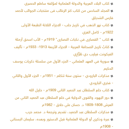
كتاب البلاد العربية والدولة العثمانية لمؤلفه ساطع الحصري
المجلد السادس من كتاب كنز الرغائب فى منتخبات الجوائب لأحمد
فارس الشدياق
كتاب نهر الذهب في تاريخ حلب - الاجزاء الثلاثة الطبعة الأولى
1922م - كامل الغزي
كتاب " القصارى في نكبات النصارى" 1919م - الأب اسحق أرملة
كتابُ تاريخ الصحافة العربية - الاجزاء الأربعة 1913- 1933م - تأليف
الفيكونت فيليب دي طَرَّازِي
سورية في العهد العثماني - الجزء الأول من سلسلة ذكريات يوسف
الحكيم
مذكرات البارودي - ستون سنة تتكلم - 1951م - الجزء الأول والثاني
- فخري البارودي
كتاب خلع السلطان عبد الحميد الثاني 1909م - خليل الله
دور اليهود والقوى الدولية في خلع السلطان عبد الحميد الثاني عن
العرش 1808-1809 د. حسان علي حلاق - 1982م
مذكرات السلطان عبد الحميد، تقديم وترجمة د. محمد حرب
عبرة وذكرى أو الدولة العثمانية قبل الدستور وبعده، سليمان البستاني
- 1908م