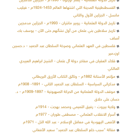
تاريخ الدولة العثمانية - يلماز أوزتونا - 1990م - الجزئين مدمجين
القسطنطينية المدينة التي اشتهاها العالم 1453-1924م - فيليب
مانسل - الجزئين الأول والثاني
تاريخ الدولة العثمانية - روبير مانتران - 1993م - الجزئين مدمجين
تاريخ سلاطين بني عثمان من أول نشأتهم حتى الآن - يوسف بك
آصاف
فلسطين في العهد العثماني وصرخة السلطان عبد الحميد - د.حسين
اوزدمير
قلائد العقيان في مفاخر دولة آل عثمان - الشيخ ابراهيم العبيدي
المالكي
مؤتمر الأستانة 1882م - وثائق الكتاب الأزرق البريطاني
مذكراتي السياسية - السلطان عبد الحميد الثاني - 1891- 1908م
موقف الدولة العثمانية من الحركة الصهيونية - 1897-1909م - د.
حسان علي حلاق
ولاية بيروت - رفيق التميمي ومحمد بهجت - 1914م
أسرار الانقلاب العثماني - مصطفى طوران - 1977م
الأفعى اليهودية في معاقل الإسلام - عبد الله التل - 1971م
مقالة "سبب خلع السلطان عبد الحميد" سعيد الأفغاني