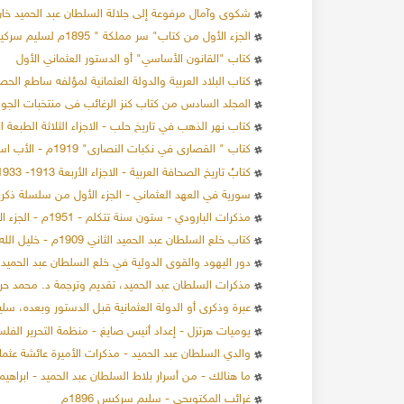
شكوى وآمال مرفوعة إلى جلالة السلطان عبد الحميد خان - 
الجزء الأول من كتاب" سر مملكة " 1895م لسليم سركيس.
كتاب "القانون الأساسي" أو الدستور العثماني الأول
كتاب البلاد العربية والدولة العثمانية لمؤلفه ساطع الح
138000 مشاهدة
24-12-2019
137207 مشاهدة
المجلد السادس من كتاب كنز الرغائب فى منتخبات الجو
الاحتلال البريطاني لسوريا 1918
كتاب نهر الذهب في تاريخ حلب - الاجزاء الثلاثة الطبعة الأولى 1922م - كا
العقارات في محلة
عند انتهاء الحرب العالمية
كتاب " القصارى في نكبات النصارى" 1919م - الأب اسحق أرملة
ام عدة أثرياء ببناء
القوات التركية وحلفاءها الألمان من سوريا، و قد
كتابُ تاريخ الصحافة العربية - الاجزاء الأربعة 1913- 1933م - تأليف الفيكونت فيليب دي طَرَّازِي
تعدادهم قد وصل إلى عشرة آلاف جندي ألماني، و
المزيد
ا.
سورية في العهد العثماني - الجزء الأول من سلسلة ذك
عشر ألف جندي تركي، وحوالي اثنا عشر ألف جندي 
المزيد
موالين للعثمانيين
مذكرات البارودي - ستون سنة تتكلم - 1951م - الجزء الأول والثاني - فخري البارودي
كتاب خلع السلطان عبد الحميد الثاني 1909م - خليل الله
دور اليهود والقوى الدولية في خلع السلطان عبد الحميد الثاني عن العرش 1808-1809
مذكرات السلطان عبد الحميد، تقديم وترجمة د. محمد ح
عبرة وذكرى أو الدولة العثمانية قبل الدستور وبعده، سليمان 
يوميات هرتزل - إعداد أنيس صايغ - منظمة التحرير الفلسطيني
والدي السلطان عبد الحميد - مذكرات الأميرة عائشة عثمان أو
ما هنالك - من أسرار بلاط السلطان عبد الحميد - ابراهيم الم
غرائب المكتوبجي - سليم سركيس 1896م