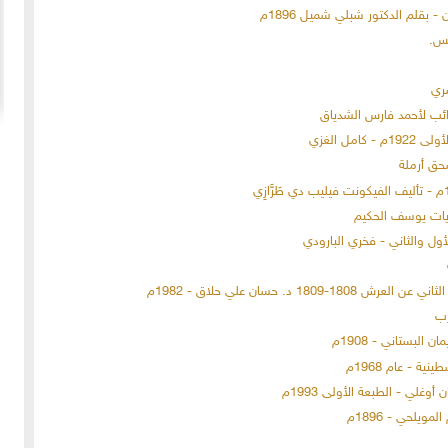
بقلم الدكتور شبلي شميل 1896م
صري
20-04-2020
154963 مشاهدة
ائب لأحمد فارس الشدياق
ما لم ينشر عن "الطقس الاسكتلندي الماسوني "
مل الغزي
 الأولى عام 1918، انسحبت
(The Scottish Rite)
 كان
لا تزال الأسئلة والتكهنات كثيرة حول نشوء تنظيم
خمسة
"الماسونية" السري والذي يعرف باسم "عشيرة البناؤون
ريات يوسف الحكيم
عربي
المزيد
الأحرار"، ومن الروايات الشائعة عن نشأة الماسونية
 د. حسان علي حلاق - 1982م
رب
البستاني - 1908م
ة - عام 1968م
غلي - الطبعة الأولى 1993م
ويلحي - 1896م