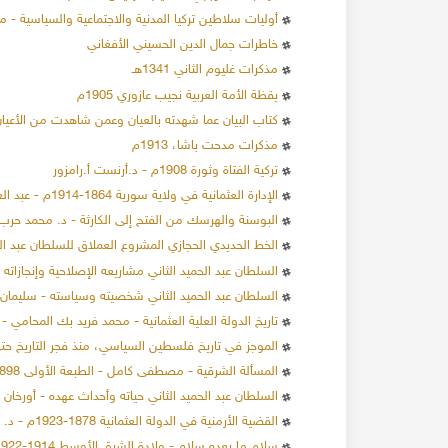
أوليات سلاطين تركيا المدنية والاجتماعية والسياسية - محمد
خاطرات جمال الدين الحسيني الأفغاني
مذكرات غليوم الثاني 1341هـ
يقظة الأمة العربية نجيب عازوري 1905م
كتاب البيان عما شهدته بالعيان وعمن شاهدت من الأعيان
مذكرات مدحت باشا، 1913م
تركية الفتاة وثورة 1908م - د.أرنست أ.رامزور
الإدارة العثمانية في ولاية سورية 1864-1914م - عبد العزيز محمد العوض
البوسنة والهرسك من الفتح إلى الكارثة - د. محمد حرب
الخط الحديدي الحجازي المشروع العملاق للسلطان عبد الح
السلطان عبد الحميد الثاني مشاريعه الإصلاحية وإنجازاته 
السلطان عبد الحميد الثاني شخصيته وسياسته - سليمان
تاريخ الدولة العلية العثمانية - محمد فريد بك المحامي - الطب
الموجز في تاريخ فلسطين السياسي، منذ فجر التاريخ حتى سنة 1949م - الي
المسألة الشرقية - مصطفى كامل - الطبعة الأولى 1898م
السلطان عبد الحميد الثاني حياته وأحداث عهده - أورخان محم
القضية الأرمنية في الدولة العثمانية 1878-1923م - د. محمد رفعت الإمام
سلام ما بعده سلام - ولادة الشرق الأوسط 1914-1922م - دافيد فرومكين