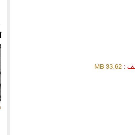
أ
لف :
33.62 MB
16-04-2022
249142 مشاهدة
شعار الماسونية على واجهة قصر رزق الله غزالة بحي العزيزية
بحلب