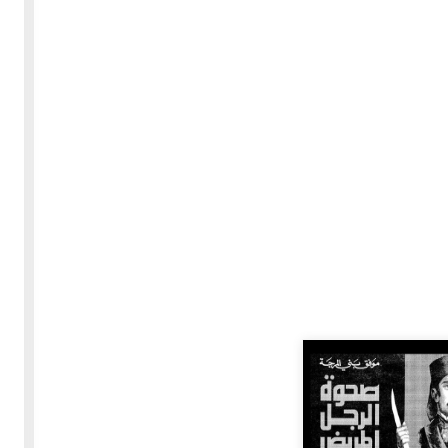
30-05-2020
255598 مشاهدة
بعة
كتاب "ألف ليلة وليلة" 1862م - الاجزاء الاربعة - النسخة
الاصلية غير المنقحة