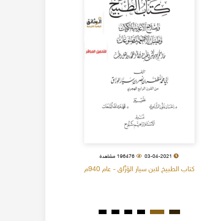
03-04-2021
196476 مشاهدة
كتاب الطبيخ لابن سيار الوَرَّاق - عام 940م
كتاب البل