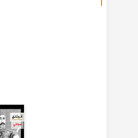
20-04-2020
182339 مشاهدة
كتاب تاريخ حلب المصور أواخر العهد العثماني 1880 –
كتاب نهر الذهب في تاريخ حلب - الاجزاء الثلاثة الط
الأولى 1922م - كامل الغزي