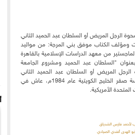
وة الرجل المريض أو السلطان عبد الحميد الثاني
لامية" عام 1984م بالكويت ومؤلف الكتاب موفق بني المرجة: من مواليد
شهادة الماجستير من معهد الدراسات الإسلامية بالقاهرة
ستير بعنوان "السلطان عبد الحميد ومشروع الجامعة
الرجل المريض أو السلطان عبد الحميد الثاني
والخلافة الإسلامية" الذي نشرته مؤسسة صقر الخليج الكويتية عام 1984م، عاش في
 المتحدة الأمريكية.
أ
ئب لأحمد فارس الشدياق
أبو الهدى أفندي الصيادي