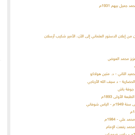
 جميل بيهم 1931م
 من إعلان الدستور العثماني إلى الآن، الأمير شكيب أرسلان
ميد الثاني - د. متين هولاكو
الحضارية - د سيف الله الأرباجي
 جوقة باش
عة الأولى 1893م
اس شوفاني
د علي - 1984م