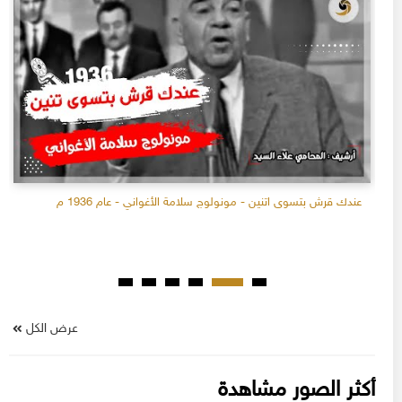
عندك قرش بتسوى اتنين - مونولوج سلامة الأغواني - عام 1936 م
عرض الكل
أكثر الصور مشاهدة