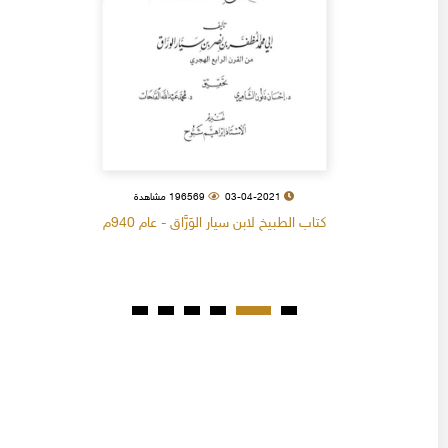
03-04-2021
196569 مشاهدة
كتاب الطبيخ لابن سيار الوَرَّاق - عام 940م