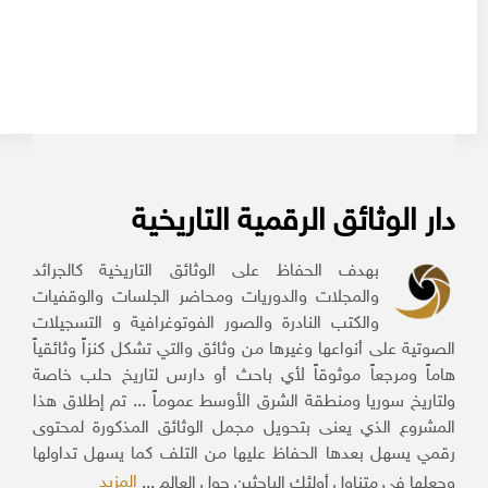
دار الوثائق الرقمية التاريخية
بهدف الحفاظ على الوثائق التاريخية كالجرائد
والمجلات والدوريات ومحاضر الجلسات والوقفيات
والكتب النادرة والصور الفوتوغرافية و التسجيلات
الصوتية على أنواعها وغيرها من وثائق والتي تشكل كنزاً وثائقياً
هاماً ومرجعاً موثوقاً لأي باحث أو دارس لتاريخ حلب خاصة
ولتاريخ سوريا ومنطقة الشرق الأوسط عموماً ... تم إطلاق هذا
المشروع الذي يعنى بتحويل مجمل الوثائق المذكورة لمحتوى
رقمي يسهل بعدها الحفاظ عليها من التلف كما يسهل تداولها
المزيد
وجعلها في متناول أولئك الباحثين حول العالم ...