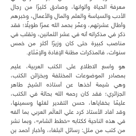
معرفة الحياة وألوانها، وصادق كثيرًا من رجال
الأدب والسياسة والعلم والمال والأعمال، وخبرهم
وأطال عشرتهم، وعمِّر بحمد الله عمرًا طويلًا؛ فقد
ذكر في مذكراته أنه في عشر الثمانين، وتقلب في
مناصب كبيرة حتى كان وزيرًا أكثر من خمس
سنوات، فالمذكرات مظنة الإفادة والإمْتَاع.
هو واسع الاطلاع على الكتب العربية، عليم
بمصادر الموضوعات المختلفة وبخزائن الكتب،
وهي شيمة أخذها عن أستاذه الشيخ طاهر
الجزائري؛ فقد كان رحمه الله بحاثة في الكتب،
عليمًا بخفاياها، حسن التقدير لغثها وسمينها،
وقد أفاد الأستاذ كرد علي العالَم العربي بما ألفه
في هذه الناحية ككتابه «خطط الشام»، وبما نشر
من كتب من مثل: رسائل البلغاء، وأخبار أحمد بن