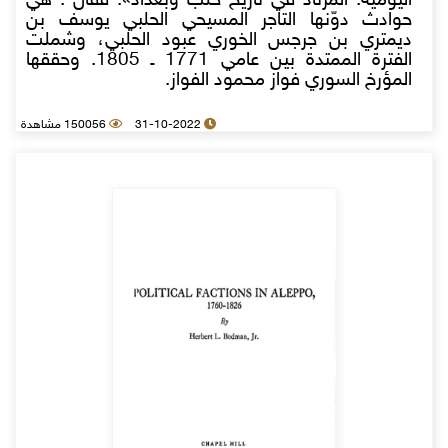
اليومية: المرتاد في تاريخ حلب وبغداد». فقال : هي
حوادث دوّنها التاجر المسيحي الحلبي يوسف بن
ديمتري بن جرجس الخوري عبود الحلبي، وشملت
الفترة الممتدة بين عامي 1771 ـ 1805. وحققها
المؤرخ السوري فواز محمود الفواز.
31-10-2022
150056 مشاهدة