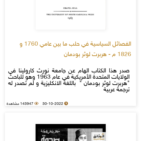
الفصائل السياسية في حلب ما بين عامي 1760 و
1826 م - هربرت لوثر بودمان
صدر هذا الكتاب الهام عن جامعة نورث كارولينا في
الولايات المتحدة الأمريكية في عام 1963 وهو للباحث
"هربرت لوثر بودمان " باللغة الانكليزية و لم تصدر له
ترجمة عربية
30-10-2022
143947 مشاهدة