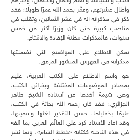
الأدب والسياسة والعلم والمال والأعمال، وخبرهم
وأطال عشرتهم، وعمِّر بحمد الله عمرًا طويلًا؛ فقد
ذكر في مذكراته أنه في عشر الثمانين، وتقلب في
مناصب كبيرة حتى كان وزيرًا أكثر من خمس
سنوات، فالمذكرات مظنة الإفادة والإمْتَاع.
يمكن الاطلاع على المواضيع التي تضمنتها
مذكراته في الفهرس المنشور المرفق.
هو واسع الاطلاع على الكتب العربية، عليم
بمصادر الموضوعات المختلفة وبخزائن الكتب،
وهي شيمة أخذها عن أستاذه الشيخ طاهر
الجزائري؛ فقد كان رحمه الله بحاثة في الكتب،
عليمًا بخفاياها، حسن التقدير لغثها وسمينها،
وقد أفاد الأستاذ كرد علي العالَم العربي بما ألفه
في هذه الناحية ككتابه «خطط الشام»، وبما نشر