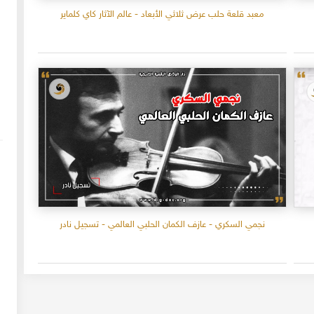
معبد قلعة حلب عرض ثلاثي الأبعاد - عالم الآثار كاي كلماير
نجمي السكري - عازف الكمان الحلبي العالمي - تسجيل نادر