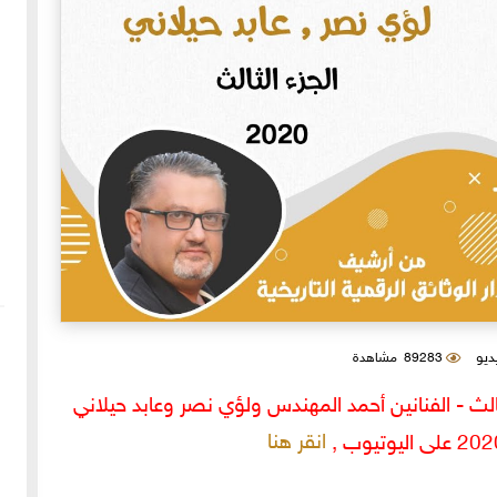
يديو
89283 مشاهدة
ث - الفنانين أحمد المهندس ولؤي نصر وعابد حيلاني
انقر هنا