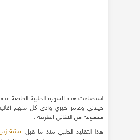
استضافت هذه السهرة الحلبية الخاصة عدة 
حيلاني وعامر خيري وأدى كل منهم أغانيه
فية بحلب - عام 2010 قبل دمارها التام واحتراق
الكاتدرائية المسيحية الهيلانية الكبرى بحلب وكيف تم تح
مجموعة من الاغاني الطربية .
لمسجد الحلوية
هذا التقليد الحلبي منذ ما قبل
سبتية زين 