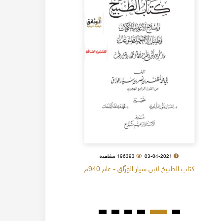
03-04-2021
196393 مشاهدة
كتاب الطبيخ لابن سيار الوَرَّاق - عام 940م
كتاب البل