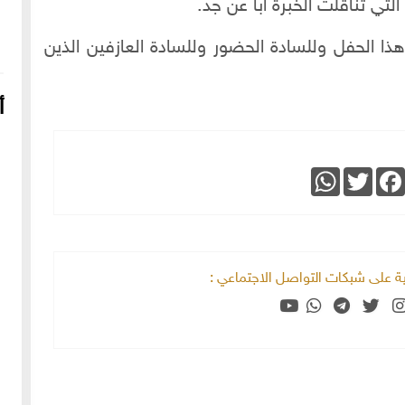
تي تناقلت الخبرة أبا عن جد.
ا الحفل وللسادة الحضور وللسادة العازفين الذين
أ
WhatsApp
Twitter
Faceboo
خية على شبكات التواصل الاجتماعي :
16-04-2022
249092 مشاهدة
شعار الماسونية على واجهة قصر رزق الله غزالة بحي العزيزية
بحلب