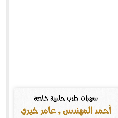
30-05-2020
255430 مشاهدة
بعة
كتاب "ألف ليلة وليلة" 1862م - الاجزاء الاربعة - النسخة
الاصلية غير المنقحة