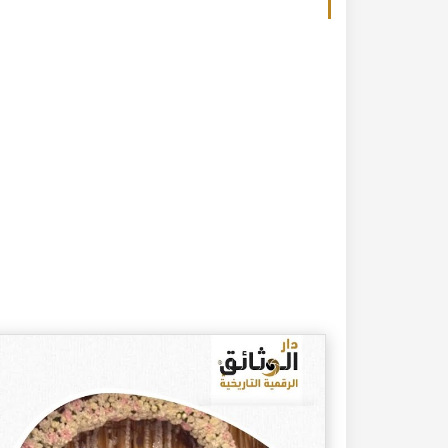
20-04-2020
182301 مشاهدة
كتاب تاريخ حلب المصور أواخر العهد العثماني 1880 –
كتاب نهر الذهب في تاريخ حلب - الاجزاء الثلاثة الط
الأولى 1922م - كامل الغزي