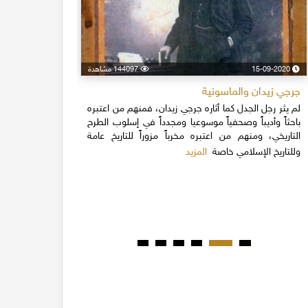
15-09-2020
144097 مشاهدة
24-04-2020
جرجي زيدان والماسونية
اسكندر فرح
لم يثر رجل الجدل كما أثاره جرجي زيدان، فمنهم من اعتبره
نهاية القرن
باحثاً وأديباً وصحفياً موسوعيا ومجدداً في إسلوب الطرح
قلة يعرفون 
التاريخي، ومنهم من اعتبره مخرباً مزوراً للتاريخ عامة
1851م 
المزيد
وللتاريخ الإسلامي خاصة
المبكرة من ت
مدحت باشا