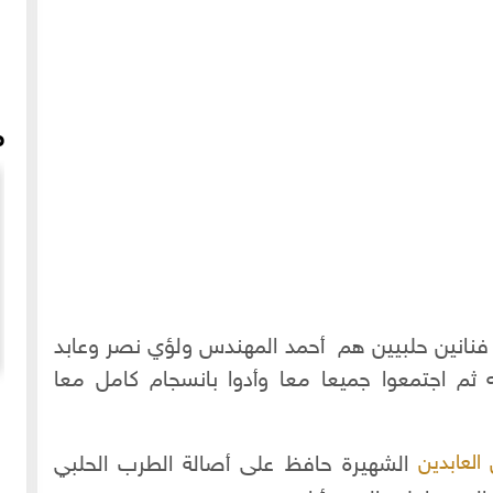
م
فنانين حلبيين هم أحمد المهندس ولؤي نصر وعابد
 ثم اجتمعوا جميعا معا وأدوا بانسجام كامل معا
ويلها
رقص شركسي في حلب - 2019م
الشهيرة حافظ على أصالة الطرب الحلبي
العابدين