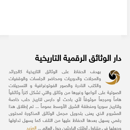
دار الوثائق الرقمية التاريخية
بهدف الحفاظ على الوثائق التاريخية كالجرائد
والمجلات والدوريات ومحاضر الجلسات والوقفيات
والكتب النادرة والصور الفوتوغرافية و التسجيلات
الصوتية على أنواعها وغيرها من وثائق والتي تشكل كنزاً وثائقياً
هاماً ومرجعاً موثوقاً لأي باحث أو دارس لتاريخ حلب خاصة
ولتاريخ سوريا ومنطقة الشرق الأوسط عموماً ... تم إطلاق هذا
المشروع الذي يعنى بتحويل مجمل الوثائق المذكورة لمحتوى
رقمي يسهل بعدها الحفاظ عليها من التلف كما يسهل تداولها
المزيد
وجعلها في متناول أولئك الباحثين حول العالم ...