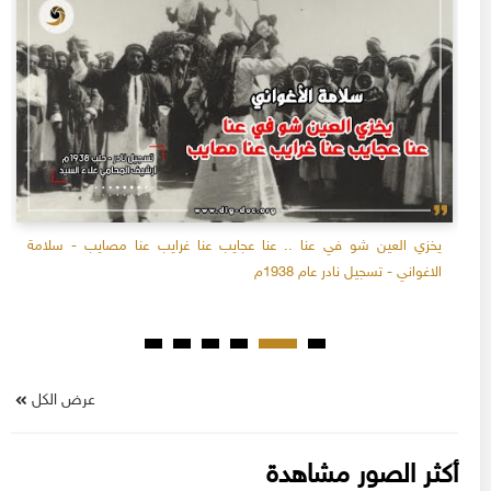
يخزي العين شو في عنا .. عنا عجايب عنا غرايب عنا مصايب - سلامة
الاغواني - تسجيل نادر عام 1938م
عرض الكل
أكثر الصور مشاهدة