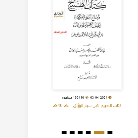
03-04-2021
196440 مشاهدة
كتاب الطبيخ لابن سيار الوَرَّاق - عام 940م
كتاب البل