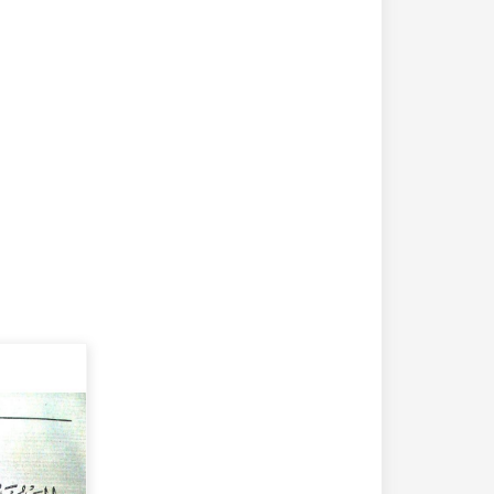
20-04-2020
182326 مشاهدة
كتاب تاريخ حلب المصور أواخر العهد العثماني 1880 –
كتاب نهر الذهب في تاريخ حلب - الاجزاء الثلاثة الط
الأولى 1922م - كامل الغزي