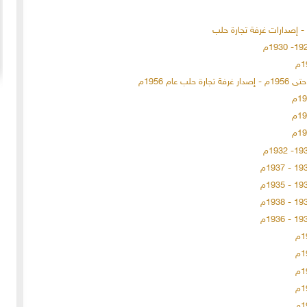
20-04-2020
154941 مشاهدة
ما لم ينشر عن "الطقس الاسكتلندي الماسوني "
 الأولى عام 1918، انسحبت
(The Scottish Rite)
 كان
لا تزال الأسئلة والتكهنات كثيرة حول نشوء تنظيم
خمسة
"الماسونية" السري والذي يعرف باسم "عشيرة البناؤون
عربي
المزيد
الأحرار"، ومن الروايات الشائعة عن نشأة الماسونية