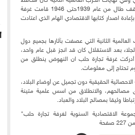
في نهايات الحرب العالمية الثانية كان محافظ
حلب الامير مصطفى الشهابي وبعد توقف طال من عام 1939حتى 1946 قامت غرفة
إعادة اصدار كتابها الاقتصادي الهام الذي اعتادت
أ
لعالمية الثانية التي عصفت بآثارها بجميع دول
الجلاء بعد الاستقلال كان قد انجز قبل عام واحد،
د أدركت غرفة تجارة حلب ان النهوض ينطلق من
وم تحتاج إلى معلومات.
الاحصائية الحقيقية دون تجميل عن أوضاع البلاد،
يق مصالحهم، والانطلاق من اسس علمية متينة
اطا وثيقا بمصالح البلاد والعباد.
16-04-2022
249121 مشاهدة
شعار الماسونية على واجهة قصر رزق الله غزالة بحي العزيزية
وعة الاقتصادية السنوية لغرفة تجارة حلب"
بحلب