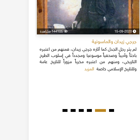
15-09-2020
144105 مشاهدة
24-04-2020
جرجي زيدان والماسونية
اسكندر فرح
لم يثر رجل الجدل كما أثاره جرجي زيدان، فمنهم من اعتبره
نهاية القرن
باحثاً وأديباً وصحفياً موسوعيا ومجدداً في إسلوب الطرح
قلة يعرفون 
التاريخي، ومنهم من اعتبره مخرباً مزوراً للتاريخ عامة
1851م 
المزيد
وللتاريخ الإسلامي خاصة
المبكرة من ت
مدحت باشا