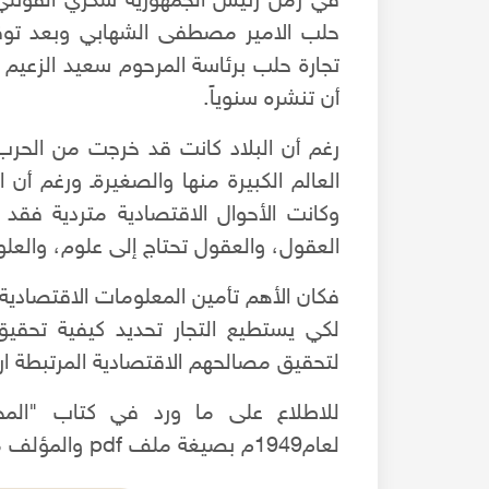
في زمن رئيس الجمهورية شكري القوتلي و
تجارة حلب برئاسة المرحوم سعيد الزعيم ب
أن تنشره سنوياً.
رغم أن البلاد كانت قد خرجت من الحرب ا
العالم الكبيرة منها والصغيرةـ ورغم أن 
وكانت الأحوال الاقتصادية متردية فق
العقول، والعقول تحتاج إلى علوم، والعل
فكان الأهم تأمين المعلومات الاقتصادية 
لكي يستطيع التجار تحديد كيفية تحق
لتحقيق مصالحهم الاقتصادية المرتبطة ارتب
للاطلاع على ما ورد في كتاب "المجم
لعام1949م بصيغة ملف pdf والمؤلف من 227 صفحة