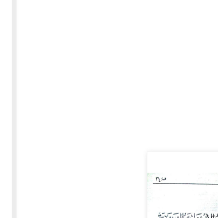
30-05-2020
255514 مشاهدة
بعة
كتاب "ألف ليلة وليلة" 1862م - الاجزاء الاربعة - النسخة
الاصلية غير المنقحة