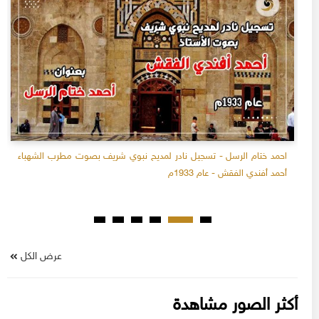
احمد ختام الرسل - تسجيل نادر لمديح نبوي شريف بصوت مطرب الشهباء
أحمد أفندي الفقش - عام 1933م
عرض الكل
أكثر الصور مشاهدة