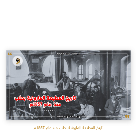
تاريخ المطبعة المارونية بحلب منذ عام 1857م