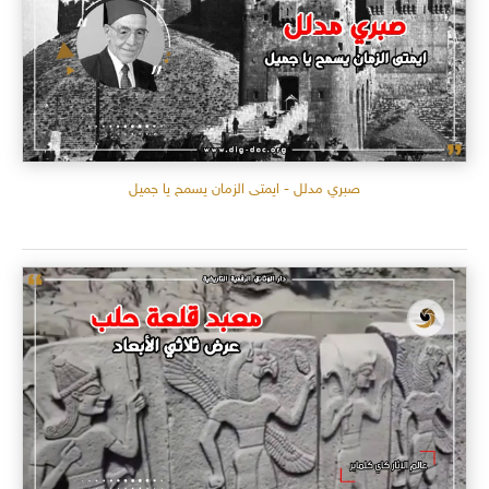
صبري مدلل - ايمتى الزمان يسمح يا جميل