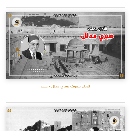
الآذان بصوت صبري مدلل - حلب