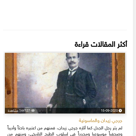
أكثر المقالات قراءة
15-09-2020
144127 مشاهدة
جرجي زيدان والماسونية
لم يثر رجل الجدل كما أثاره جرجي زيدان، فمنهم من اعتبره باحثاً وأديباً
وصحفياً موسوعيا ومجدداً في إسلوب الطرح التاريخي، ومنهم من