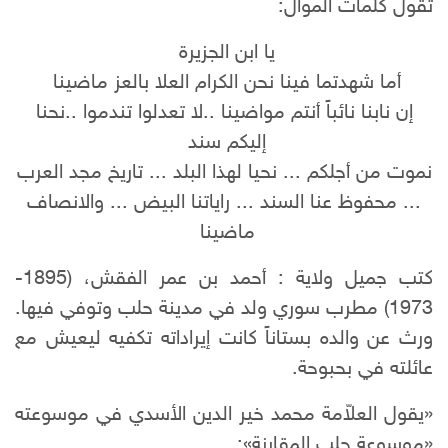
تقول كلمات الموال:
يا ابن الجزيرة
أما شهدتما فينا نحن الكرام العلا بالعز ماضينا
إن نابنا نائباً أنتم مواضينا ..لا تعدلوا تندموا ..نحنا
إليكم سند
نموت من أجلكم ... نحيا لهذا البلد ... تاريخ مجد العرب
... محفوظ عنا السند ... راياتنا البيض ... والانصاف
ماضينا
كتب جميل ولاية : أحمد بن عمر الفقش، (1895-
1973) مطرب سوري ولد في مدينة حلب وتوفي فيها.
ورث عن والده بستاناً كانت إيراداته تكفيه ليعيش مع
عائلته في بحبوحة.
«يقول العلاّمة محمد خير الدين الأسدي في موسوعته
«موسوعة حلب المقارنة»: