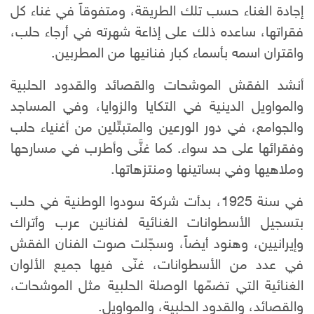
إجادة الغناء حسب تلك الطريقة، ومتفوقاً في غناء كل
فقراتها، ساعده ذلك على إذاعة شهرته في أرجاء حلب،
واقتران اسمه بأسماء كبار فنانيها من المطربين.
أنشد الفقش الموشحات والقصائد والقدود الحلبية
والمواويل الدينية في التكايا والزوايا، وفي المساجد
والجوامع، في دور الورعين والمتبتّلين من أغنياء حلب
وفقرائها على حد سواء. كما غنَّى وأطرب في مسارحها
وملاهيها وفي بساتينها ومنتزهاتها.
في سنة 1925، بدأت شركة سودوا الوطنية في حلب
بتسجيل الأسطوانات الغنائية لفنانين عرب وأتراك
وإيرانيين، وهنود أيضاً، وسجّلت صوت الفنان الفقش
في عدد من الأسطوانات، غنّى فيها جميع الألوان
الغنائية التي تضمّها الوصلة الحلبية مثل الموشحات،
والقصائد، والقدود الحلبية، والمواويل.