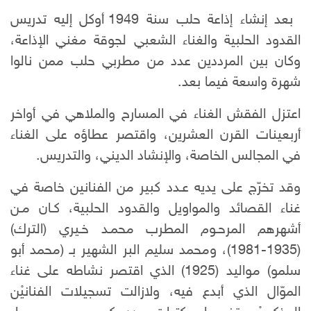
بعد إنشاء إذاعة حلب سنة 1949 أوكل إليه تدريس
القدود الحلبية والغناء الشعبي لجوقة مغني الإذاعة،
وكان بين المرددين عدد من مطربي حلب ممن نالوا
شهرة واسعة فيما بعد.
اعتزل الفقش الغناء في المسارح والملاهي في أواخر
أربعينات القرن العشرين، واقتصر عطاؤه على الغناء
في المجالس الخاصة، والإنشاد الديني، والتدريس.
وقد تخرّج على يديه عـدد كبير من الفنانين خاصة في
غناء القصائد والمواويل والقدود الحلبية، كـان مـن
أشهرهم المرحـوم المطرب محمـد خـيري (الترك)
(1935-1981)، ومحمد سليم البر الشهير بـ (محمد أبو
سلمو) مواليد (1925) الذي اقتصر نشاطه على غناء
الموّال الذي أبدع فيه، ولازالت تسجيلات الفنانيْن