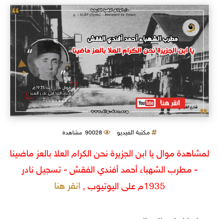
مكتبة الفيديو
90028 مشاهدة
لمشاهدة موال يا ابن الجزيرة نحن الكرام العلا بالعز ماضينا
- مطرب الشهباء أحمد أفندي الفقش - تسجيل نادر
انقر هنا
1935م على اليوتيوب ,