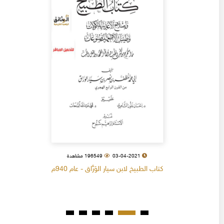
03-04-2021
196549 مشاهدة
كتاب الطبيخ لابن سيار الوَرَّاق - عام 940م