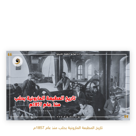
تاريخ المطبعة المارونية بحلب منذ عام 1857م