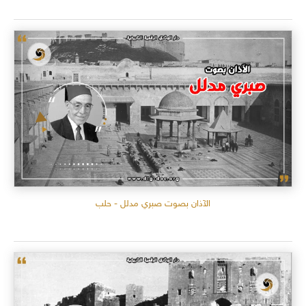
الآذان بصوت صبري مدلل - حلب