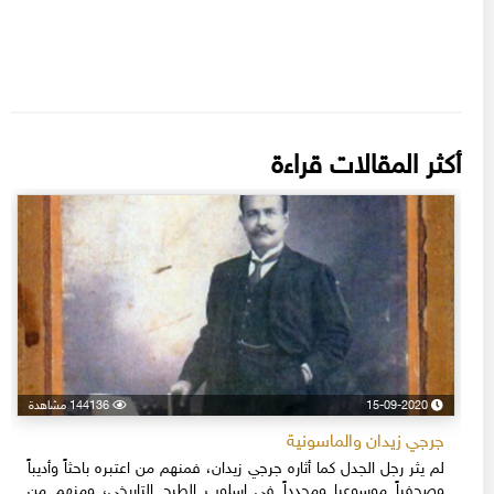
أكثر المقالات قراءة
15-09-2020
144136 مشاهدة
جرجي زيدان والماسونية
لم يثر رجل الجدل كما أثاره جرجي زيدان، فمنهم من اعتبره باحثاً وأديباً
وصحفياً موسوعيا ومجدداً في إسلوب الطرح التاريخي، ومنهم من