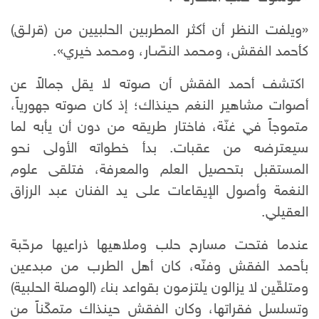
«ويلفت النظر أن أكثر المطربين الحلبيين من (قرلـق)
كأحمد الفقش، ومحمد النصّـار، ومحمد خيري».
اكتشف أحمد الفقش أن صوته لا يقل جمالاً عن
أصوات مشاهير النغم حينذاك؛ إذ كان صوته جهورياً،
متموجاً في غنّة، فاختار طريقه من دون أن يأبه لما
سيعترضه من عقبات. بدأ خطواته الأولى نحو
المستقبل بتحصيل العلم والمعرفة، فتلقى علوم
النغمة وأصول الإيقاعات علـى يد الفنان عبد الرزاق
العقيلي.
عندما فتحت مسارح حلب وملاهيها ذراعيها مرحّبة
بأحمد الفقش وفنّه، كان أهل الطرب من مبدعين
ومتلقّين لا يزالون يلتزمون بقواعد بناء (الوصلة الحلبية)
وتسلسل فقراتها، وكان الفقش حينذاك متمكّناً من