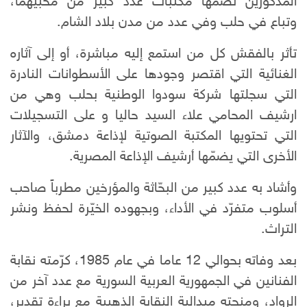
المذكوريْن تضمها مكتبات عدد كبير من محبيهما،
وتباع في حلب وفي عدد من مدن بلاد الشام.
تأثر بالفقش كل من استمع إليه مباشرة، أو إلى آثاره
الغنائية التي اقتصر وجودها على الأسطوانات النادرة
التي سجلتها شركة سودوا الوطنية بحلب وهي من
ارشيف المحامي علاء السيد حاليا و على التسجيلات
التي تحتويها المكتبة الصوتية لإذاعة دمشق، والآثار
الأخرى التي يضمّها أرشيف الإذاعة المصرية.
وأشاد به عدد كبير من البحّاثة والمؤرخين مطرباً صاحب
أسلوب متفرّد في الأداء، وبجهوده الخيّرة لحفظ ونشر
التراث.
بعد وفاته بحوالي 12 عاما في عام 1985، كرّمته نقابة
الفنانين في الجمهورية العربية السورية مع عدد آخر من
الرواد، ومنحته ميدالية النقابة الذهبية مع براءة تقدير،