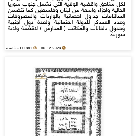
لكل سناجق واقضية الولاية التي تشمل جنوب سوريا
الحالية واجزاء واسعة من لبنان وفلسطين كما تتضمن
السالنامات جداول احصائية بالواردات والمصروفات
وعدد العساكر للدولة العثمانية ولعدة دول اجنبية
وجدول بالخانات والمكاتب ( المدارس ) لاقضية ولاية
سورية.
30-12-2023
111881 مشاهدة