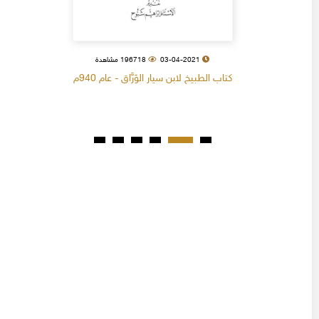
03-04-2021
196718 مشاهدة
كتاب الطبيخ لابن سيار الوَرَّاق - عام 940م