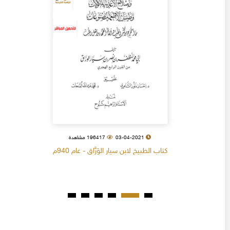
03-04-2021
196417 مشاهدة
كتاب الطبيخ لابن سيار الوَرَّاق - عام 940م