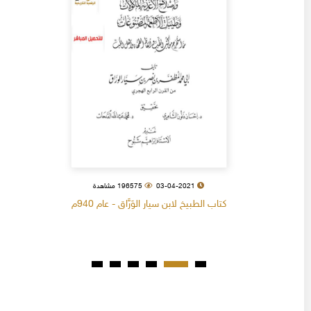
03-04-2021
196575 مشاهدة
كتاب الطبيخ لابن سيار الوَرَّاق - عام 940م