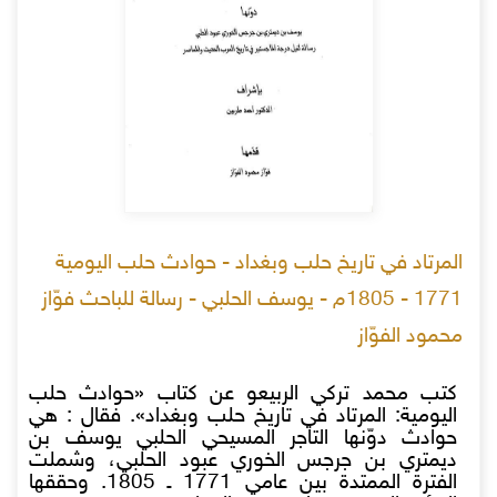
المرتاد في تاريخ حلب وبغداد - حوادث حلب اليومية
1771 - 1805م - يوسف الحلبي - رسالة للباحث فوّاز
محمود الفوّاز
كتب محمد تركي الربيعو عن كتاب «حوادث حلب
اليومية: المرتاد في تاريخ حلب وبغداد». فقال : هي
حوادث دوّنها التاجر المسيحي الحلبي يوسف بن
ديمتري بن جرجس الخوري عبود الحلبي، وشملت
الفترة الممتدة بين عامي 1771 ـ 1805. وحققها