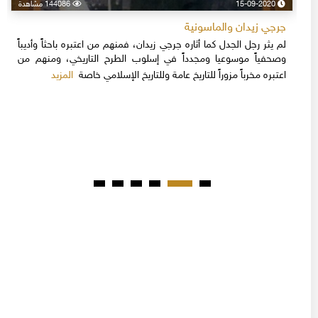
15-09-2020
144086 مشاهدة
جرجي زيدان والماسونية
لم يثر رجل الجدل كما أثاره جرجي زيدان، فمنهم من اعتبره باحثاً وأديباً
وصحفياً موسوعيا ومجدداً في إسلوب الطرح التاريخي، ومنهم من
المزيد
اعتبره مخرباً مزوراً للتاريخ عامة وللتاريخ الإسلامي خاصة