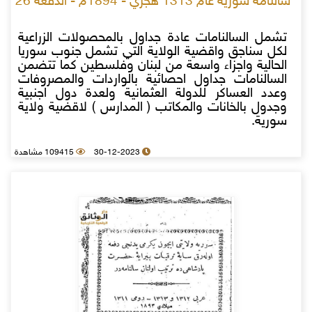
سالنامة سورية عام 1313 هجري - 1894م - الدفعة 26
تشمل السالنامات عادة جداول بالمحصولات الزراعية
لكل سناجق واقضية الولاية التي تشمل جنوب سوريا
الحالية واجزاء واسعة من لبنان وفلسطين كما تتضمن
السالنامات جداول احصائية بالواردات والمصروفات
وعدد العساكر للدولة العثمانية ولعدة دول اجنبية
وجدول بالخانات والمكاتب ( المدارس ) لاقضية ولاية
سورية.
30-12-2023
109415 مشاهدة