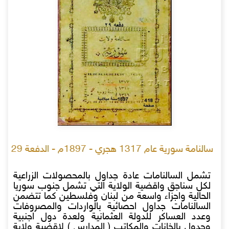
سالنامة سورية عام 1317 هجري - 1897م - الدفعة 29
تشمل السالنامات عادة جداول بالمحصولات الزراعية
لكل سناجق واقضية الولاية التي تشمل جنوب سوريا
الحالية واجزاء واسعة من لبنان وفلسطين كما تتضمن
السالنامات جداول احصائية بالواردات والمصروفات
وعدد العساكر للدولة العثمانية ولعدة دول اجنبية
وجدول بالخانات والمكاتب ( المدارس ) لاقضية ولاية