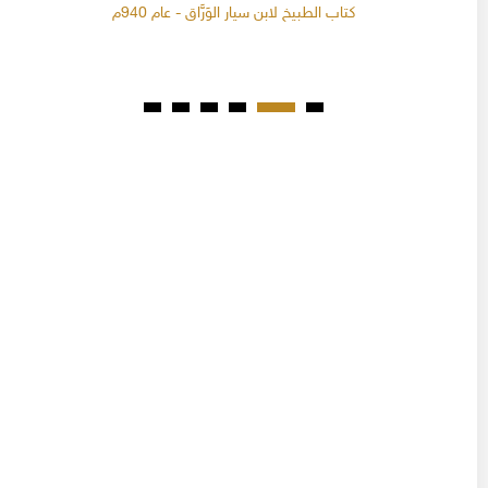
كتاب الطبيخ لابن سيار الوَرَّاق - عام 940م