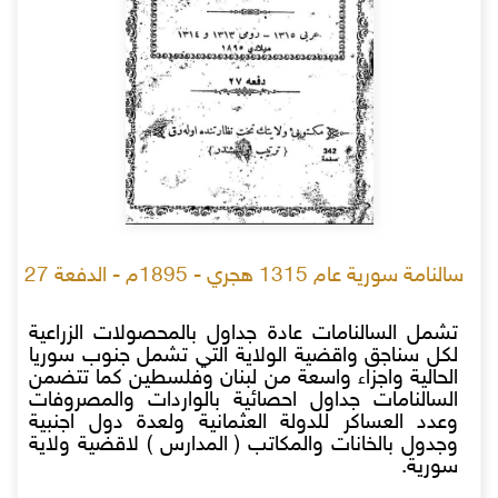
سالنامة سورية عام 1315 هجري - 1895م - الدفعة 27
تشمل السالنامات عادة جداول بالمحصولات الزراعية
لكل سناجق واقضية الولاية التي تشمل جنوب سوريا
الحالية واجزاء واسعة من لبنان وفلسطين كما تتضمن
السالنامات جداول احصائية بالواردات والمصروفات
وعدد العساكر للدولة العثمانية ولعدة دول اجنبية
وجدول بالخانات والمكاتب ( المدارس ) لاقضية ولاية
سورية.