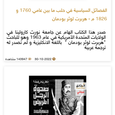
الفصائل السياسية في حلب ما بين عامي 1760 و
1826 م - هربرت لوثر بودمان
صدر هذا الكتاب الهام عن جامعة نورث كارولينا في
الولايات المتحدة الأمريكية في عام 1963 وهو للباحث
"هربرت لوثر بودمان " باللغة الانكليزية و لم تصدر له
ترجمة عربية
30-10-2022
143947 مشاهدة