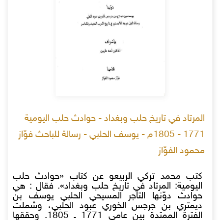
المرتاد في تاريخ حلب وبغداد - حوادث حلب اليومية
1771 - 1805م - يوسف الحلبي - رسالة للباحث فوّاز
محمود الفوّاز
كتب محمد تركي الربيعو عن كتاب «حوادث حلب
اليومية: المرتاد في تاريخ حلب وبغداد». فقال : هي
حوادث دوّنها التاجر المسيحي الحلبي يوسف بن
ديمتري بن جرجس الخوري عبود الحلبي، وشملت
الفترة الممتدة بين عامي 1771 ـ 1805. وحققها