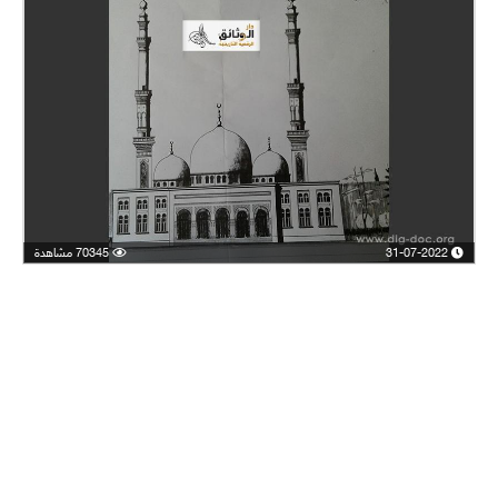
31-07-2022
70345 مشاهدة