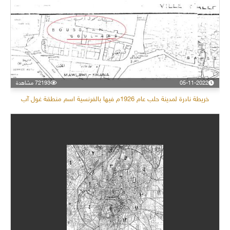
05-11-2022
72193 مشاهدة
خريطة نادرة لمدينة حلب عام 1926م فيها بالفرنسية اسم منطقة غول آب