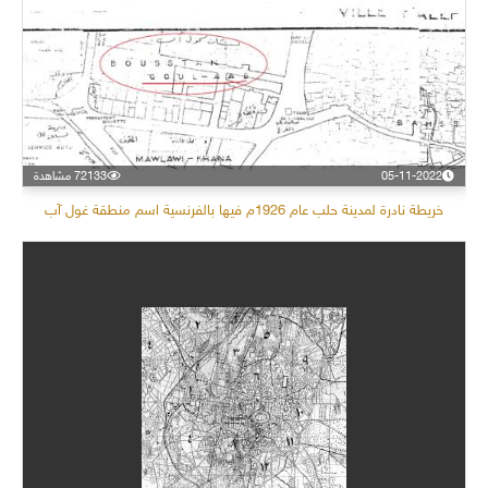
05-11-2022
72133 مشاهدة
خريطة نادرة لمدينة حلب عام 1926م فيها بالفرنسية اسم منطقة غول آب