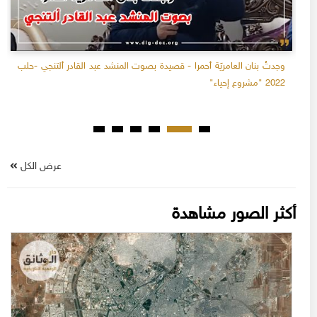
وجدتُ بنان العامريَة أحمرا - قصيدة بصوت المنشد عبد القادر ألتنجي -حلب
2022 "مشروع إحياء"
عرض الكل
أكثر الصور مشاهدة