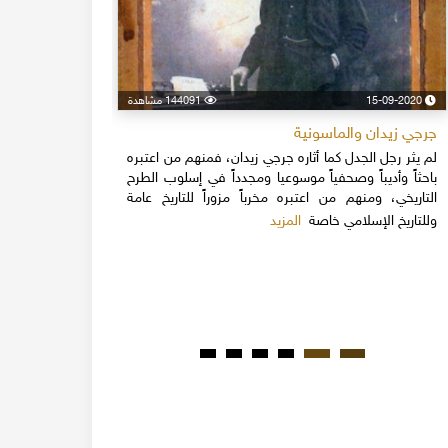
15-09-2020
144091 مشاهدة
24-04-2020
جرجي زيدان والماسونية
اسكندر فرح
لم يثر رجل الجدل كما أثاره جرجي زيدان، فمنهم من اعتبره
نهاية القرن
باحثاً وأديباً وصحفياً موسوعيا ومجدداً في إسلوب الطرح
قلة يعرفون 
التاريخي، ومنهم من اعتبره مخرباً مزوراً للتاريخ عامة
1851م 
المزيد
وللتاريخ الإسلامي خاصة
المبكرة من ت
مدحت باشا