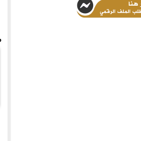
م
 مطرب
معرض للمعدات الطبية التاريخية النادرة بحلب للدكتور أسادور
ألتونيان