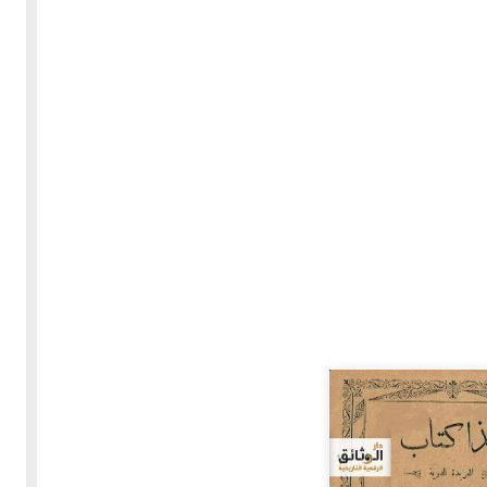
30-05-2020
255400 مشاهدة
بعة
كتاب "ألف ليلة وليلة" 1862م - الاجزاء الاربعة - النسخة
الاصلية غير المنقحة