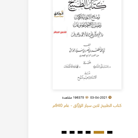
03-04-2021
196375 مشاهدة
كتاب الطبيخ لابن سيار الوَرَّاق - عام 940م
كتاب البل