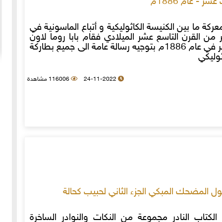
شر - عام 1886م
ركة ما بين الكنيسة الكاثوليكية و أتباع الماسونية في
ير من القرن التاسع عشر الميلادي فقام بابا روما لاون
الثالث عشر في عام 1886م بتوجيه رسالة عامة الى جميع بطاركة
20-04-2020
154918 مشاهدة
ثوليكي
ما لم ينشر عن "الطقس الاسكتلندي الماسوني "
 الأولى عام 1918، انسحبت
24-11-2022
116006 مشاهدة
(The Scottish Rite)
 كان
لا تزال الأسئلة والتكهنات كثيرة حول نشوء تنظيم
خمسة
"الماسونية" السري والذي يعرف باسم "عشيرة البناؤون
عربي
المزيد
الأحرار"، ومن الروايات الشائعة عن نشأة الماسونية
 المضحك المبكي الجزء الثاني لحبيب كحالة
لكتاب النادر مجموعة من النكات والنوادر الساخرة