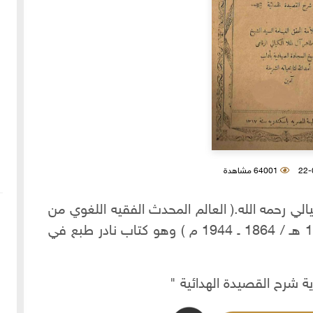
64001 مشاهدة
ي رحمه الله.( العالم المحدث الفقيه اللغوي من
علماء و أعلام بلاد الشام ) ( 1281 ـ 1363 هـ / 1864 ـ 1944 م ) وهو كتاب نادر طبع في
ة شرح القصيدة الهدائية "