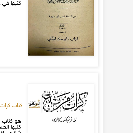
كتبها في 
كتاب كرات 
هو كتاب ض
كتبها الص