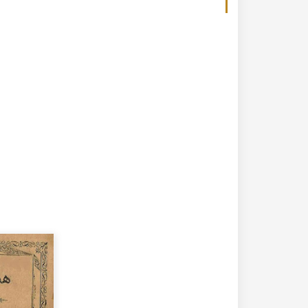
20-04-2020
182287 مشاهدة
كتاب تاريخ حلب المصور أواخر العهد العثماني 1880 –
كتاب نهر الذهب في تاريخ حلب - الاجزاء الثلاثة الط
الأولى 1922م - كامل الغزي