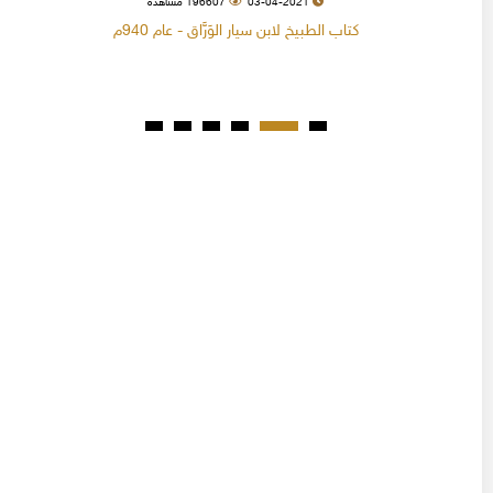
03-04-2021
196607 مشاهدة
كتاب الطبيخ لابن سيار الوَرَّاق - عام 940م