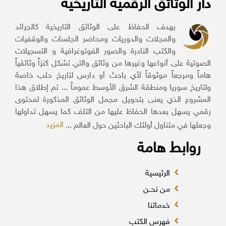
دار الوثائق الرقمية التاريخية
بهدف الحفاظ على الوثائق التاريخية كالجرائد
والمجلات والدوريات ومحاضر الجلسات والوقفيات
والكتب النادرة والصور الفوتوغرافية و التسجيلات
الصوتية على أنواعها وغيرها من وثائق والتي تشكل كنزاً وثائقياً
هاماً ومرجعاً موثوقاً لأي باحث أو دارس لتاريخ حلب خاصة
ولتاريخ سوريا ومنطقة الشرق الأوسط عموماً ... تم إطلاق هذا
المشروع الذي يعنى بتحويل مجمل الوثائق المذكورة لمحتوى
رقمي يسهل بعدها الحفاظ عليها من التلف كما يسهل تداولها
المزيد
وجعلها في متناول أولئك الباحثين حول العالم ...
روابط هامة
الرئيسية
من نحــن
خدماتنا
فهرس الكتب