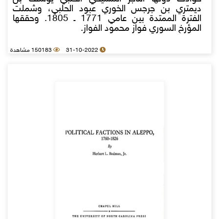
ديمتري بن جرجس الخوري عبود الحلبي، وشملت
الفترة الممتدة بين عامي 1771 ـ 1805. وحققها
المؤرخ السوري فواز محمود الفواز.
31-10-2022
150183 مشاهدة