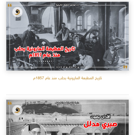
تاريخ المطبعة المارونية بحلب منذ عام 1857م