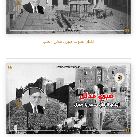
الآذان بصوت صبري مدلل - حلب