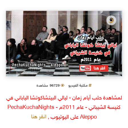
مكتبة الفيديو
96729 مشاهدة
لمشاهدة حلب أيام زمان - ليالي البيتشاكوتشا الياباني في
كنيسة الشيباني - عام 2011م PechaKuchaNights -
انقر هنا
Aleppo على اليوتيوب ,