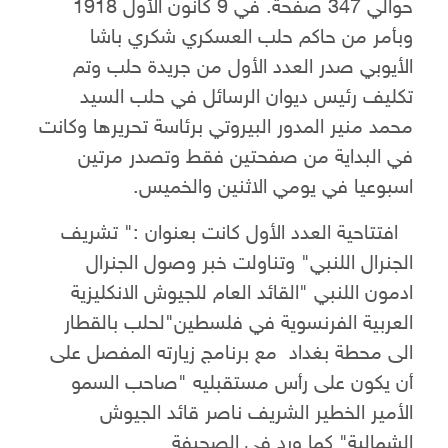
حوالي 347 صفحة.
في 9 كانون الأول 1918
وبأمر من حاكم حلب العسكري شكري باشا
الأيوبي صدر العدد الأول من جريدة حلب وتم
تكليف رئيس ديوان الرسائل في حلب السيد
محمد منير المدور البيروتي برئاسة تحريرها وكانت
في البداية من صفحتين فقط وتصدر مرتين
اسبوعيا في يومي الاثنين والخميس.
افتتاحية العدد الأول كانت بعنوان :" تشريف
الجنرال اللنبي" وتناولت خبر وصول الجنرال
ادمون اللنبي "القائد العام للجيوش الانكليزية
العربية الفرنسوية في فلسطين"لحلب بالقطار
الى محطة بغداد مع برنامج زيارته المفصل على
أن يكون على رأس مستقبليه "صاحب السمو
الأمير الخطير الشريف ناصر قائد الجيوش
الشمالية" كما ورد في الصحيفة