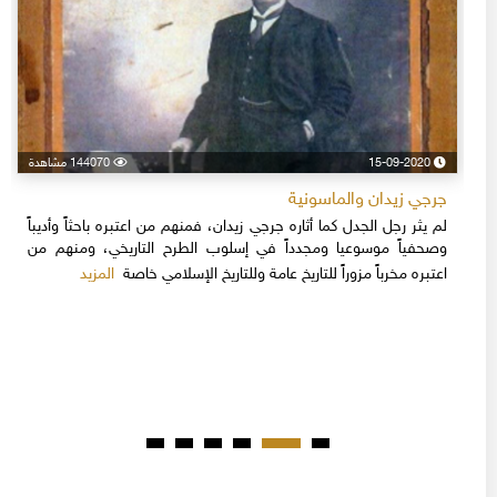
15-09-2020
144070 مشاهدة
جرجي زيدان والماسونية
لم يثر رجل الجدل كما أثاره جرجي زيدان، فمنهم من اعتبره باحثاً وأديباً
وصحفياً موسوعيا ومجدداً في إسلوب الطرح التاريخي، ومنهم من
المزيد
اعتبره مخرباً مزوراً للتاريخ عامة وللتاريخ الإسلامي خاصة