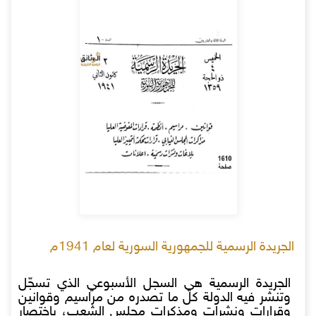
الجريدة الرسمية للجمهورية السورية لعام 1941م
الجريدة الرسمية هي السجل الأسبوعي الذي تسجّل
وتنشر فيه الدولة كل ما تصدره من مراسيم وقوانين
وقرارات ونشرات ومذكرات مجلس الشعب، باختصار