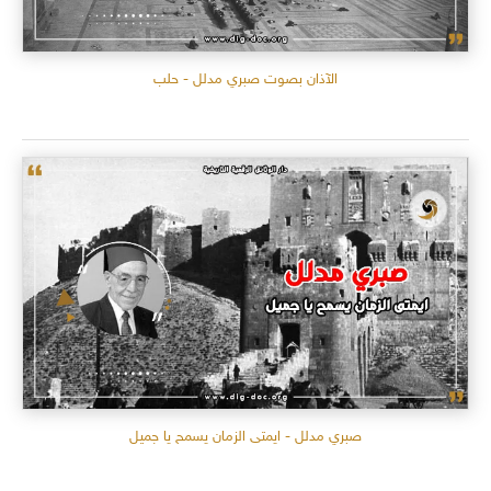
الآذان بصوت صبري مدلل - حلب
صبري مدلل - ايمتى الزمان يسمح يا جميل