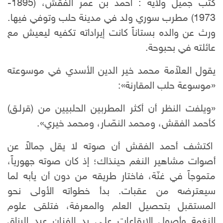
كتب جميل ولاية : أحمد بن عمر الفقش، (1895-
1973) مطرب سوري ولد في مدينة حلب وتوفي فيها.
ورث عن والده بستاناً كانت إيراداته تكفيه ليعيش مع
عائلته في بحبوحة.
يقول العلاّمة محمد خير الدين الأسدي في موسوعته
«موسوعة حلب المقارنة»:
«ويلفت النظر أن أكثر المطربين الحلبيين من (قرلـق)
كأحمد الفقش، ومحمد النصّـار، ومحمد خيري».
اكتشف أحمد الفقش أن صوته لا يقل جمالاً عن
أصوات مشاهير النغم حينذاك؛ إذ كان صوته جهورياً،
متموجاً في غنّة، فاختار طريقه من دون أن يأبه لما
سيعترضه من عقبات. بدأ خطواته الأولى نحو
المستقبل بتحصيل العلم والمعرفة، فتلقى علوم
النغمة وأصول الإيقاعات علـى يد الفنان عبد الرزاق