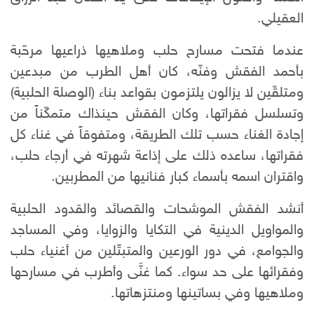
العقيلي.
عندما فتحت مسارح حلب وملاهيها ذراعيها مرحّبة
بأحمد الفقش وفنّه، كان أهل الطرب من مبدعين
ومتلقّين لا يزالون يلتزمون بقواعد بناء (الوصلة الحلبية)
وتسلسل فقراتها، وكان الفقش حينذاك متمكّناً من
إجادة الغناء حسب تلك الطريقة، ومتفوقاً في غناء كل
فقراتها، ساعده ذلك على إذاعة شهرته في أرجاء حلب،
واقتران اسمه بأسماء كبار فنانيها من المطربين.
أنشد الفقش الموشحات والقصائد والقدود الحلبية
والمواويل الدينية في التكايا والزوايا، وفي المساجد
والجوامع، في دور الورعين والمتبتّلين من أغنياء حلب
وفقرائها على حد سواء. كما غنَّى وأطرب في مسارحها
وملاهيها وفي بساتينها ومنتزهاتها.