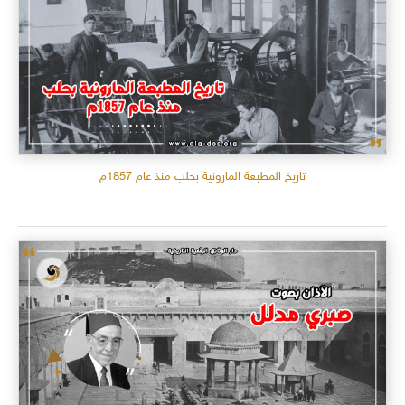
تاريخ المطبعة المارونية بحلب منذ عام 1857م