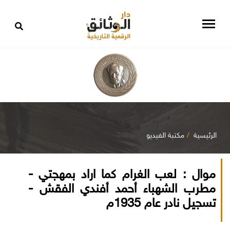
الرئيسية
مكتبة الفيديو
موال : لعب الغرام كما اراد بمهجتي -
مطرب الشهباء أحمد أفندي الفقش -
تسجيل نادر عام 1935م