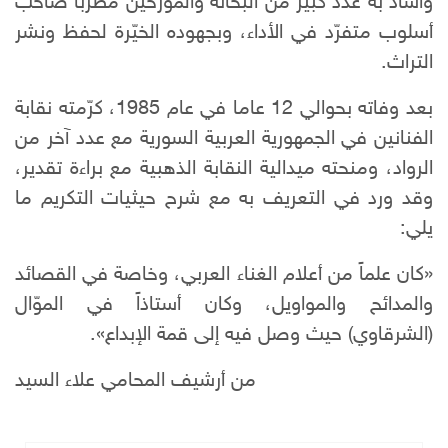
وأشاد به عدد كبير من البحّاثة والمؤرخين مطرباً صاحب
أسلوب متفرّد في الأداء، وبجهوده الخيّرة لحفظ ونشر
التراث.
بعد وفاته بحوالي 12 عاما في عام 1985، كرّمته نقابة
الفنانين في الجمهورية العربية السورية مع عدد آخر من
الرواد، ومنحته ميدالية النقابة الذهبية مع براءة تقدير،
وقد ورد في التعريف به مع شرح حيثيات التكريم ما
يلي:
«كان علماً من أعلام الغناء العربي، وخاصة في القصائد
والمدائح والمواويل، وكان أستاذاً في الموّال
(الشرقاوي) حيث وصل فيه إلى قمة الإبداع».
من أرشيف المحامي علاء السيد