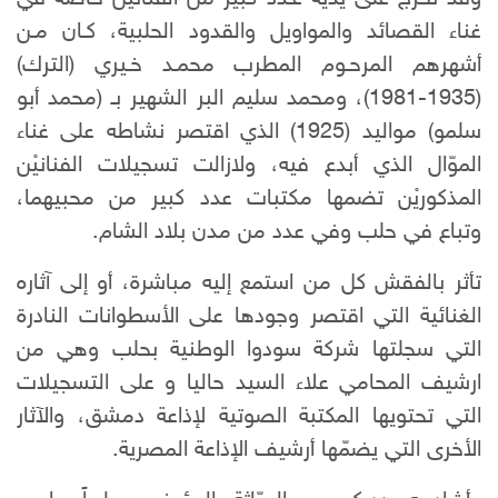
غناء القصائد والمواويل والقدود الحلبية، كـان مـن
أشهرهم المرحـوم المطرب محمـد خـيري (الترك)
(1935-1981)، ومحمد سليم البر الشهير بـ (محمد أبو
سلمو) مواليد (1925) الذي اقتصر نشاطه على غناء
الموّال الذي أبدع فيه، ولازالت تسجيلات الفنانيْن
المذكوريْن تضمها مكتبات عدد كبير من محبيهما،
وتباع في حلب وفي عدد من مدن بلاد الشام.
تأثر بالفقش كل من استمع إليه مباشرة، أو إلى آثاره
الغنائية التي اقتصر وجودها على الأسطوانات النادرة
التي سجلتها شركة سودوا الوطنية بحلب وهي من
ارشيف المحامي علاء السيد حاليا و على التسجيلات
التي تحتويها المكتبة الصوتية لإذاعة دمشق، والآثار
الأخرى التي يضمّها أرشيف الإذاعة المصرية.