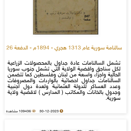
سالنامة سورية عام 1313 هجري - 1894م - الدفعة 26
تشمل السالنامات عادة جداول بالمحصولات الزراعية
لكل سناجق واقضية الولاية التي تشمل جنوب سوريا
الحالية واجزاء واسعة من لبنان وفلسطين كما تتضمن
السالنامات جداول احصائية بالواردات والمصروفات
وعدد العساكر للدولة العثمانية ولعدة دول اجنبية
وجدول بالخانات والمكاتب ( المدارس ) لاقضية ولاية
سورية.
30-12-2023
109436 مشاهدة