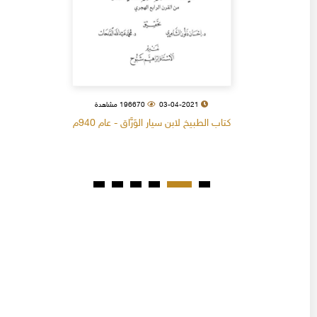
03-04-2021
196670 مشاهدة
كتاب الطبيخ لابن سيار الوَرَّاق - عام 940م